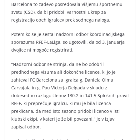
Barcelona to zadevo posredovala Višjemu športnemu
svetu (CSD), da bi pridobil varnostni ukrep za
registracijo obeh igralcev prek sodnega naloga.
Potem ko se je sestal nadzorni odbor koordinacijskega
sporazuma RFEF-LaLiga, so ugotovili, da od 3. januarja
dvojice ni mogoče registrirati.
“Nadzorni odbor se strinja, da ne bo odobril
predhodnega vizuma ali dokončne licence, ki jo je
zahteval FC Barcelona za igralca g. Daniela Olma
Carvajala in g. Pau Víctorja Delgada v skladu z
dobesedno razlago členov 130.2 in 141.5 Splošnih pravil
RFEF, ki preprečuje igralcu, ki mu je bila licenca
preklicana, da med isto sezono pridobi licenco v isti
klubski ekipi, v kateri je že bil povezani,” je v izjavi
zapisal odbor.