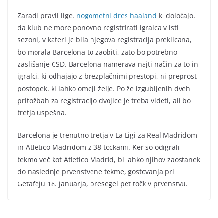
Zaradi pravil lige,
nogometni dres haaland
ki določajo,
da klub ne more ponovno registrirati igralca v isti
sezoni, v kateri je bila njegova registracija preklicana,
bo morala Barcelona to zaobiti, zato bo potrebno
zaslišanje CSD. Barcelona namerava najti način za to in
igralci, ki odhajajo z brezplačnimi prestopi, ni preprost
postopek, ki lahko omeji želje. Po že izgubljenih dveh
pritožbah za registracijo dvojice je treba videti, ali bo
tretja uspešna.
Barcelona je trenutno tretja v La Ligi za Real Madridom
in Atletico Madridom z 38 točkami. Ker so odigrali
tekmo več kot Atletico Madrid, bi lahko njihov zaostanek
do naslednje prvenstvene tekme, gostovanja pri
Getafeju 18. januarja, presegel pet točk v prvenstvu.