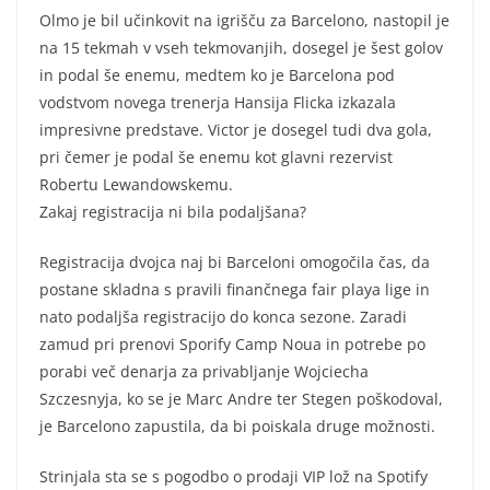
Olmo je bil učinkovit na igrišču za Barcelono, nastopil je
na 15 tekmah v vseh tekmovanjih, dosegel je šest golov
in podal še enemu, medtem ko je Barcelona pod
vodstvom novega trenerja Hansija Flicka izkazala
impresivne predstave. Victor je dosegel tudi dva gola,
pri čemer je podal še enemu kot glavni rezervist
Robertu Lewandowskemu.
Zakaj registracija ni bila podaljšana?
Registracija dvojca naj bi Barceloni omogočila čas, da
postane skladna s pravili finančnega fair playa lige in
nato podaljša registracijo do konca sezone. Zaradi
zamud pri prenovi Sporify Camp Noua in potrebe po
porabi več denarja za privabljanje Wojciecha
Szczesnyja, ko se je Marc Andre ter Stegen poškodoval,
je Barcelono zapustila, da bi poiskala druge možnosti.
Strinjala sta se s pogodbo o prodaji VIP lož na Spotify