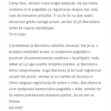
Camp Nou, vendar nista mogla dokazati, da sta imela
sredstva iz te pogodbe za registracijo dvojca, kar zdaj
vodi do trenutne pritožbe. Ti so že šli na dve sodni
obravnavi glede razlage pravil, vendar bi jih Barcelona
lahko še naprej izpodbijala.
To ni tujec
V preteklosti je Barcelina ublažila situacije, kot je ta, s
prodajo medijskih pravic in podpisom pogodbe o
pravicah do poimenovanja stadiona s Spotifyjem, toda
odkar je La Liga uvedla omejitev porabe, je Barcelona
temu nasprotovala. Inigo Martinez je bil tudi registriran
zaradi teh pravil, vendar je za razliko od Victorja in
Olma njegova registracija še vedno v redu. Barcelona je
sicer podpisala komercialno pogodbo z Nike, vendar bo
še vedno potrebovala dodatno pomoč, da se reši te
težave.
kaj sledi