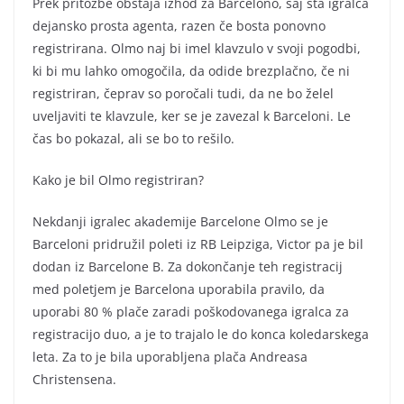
Prek pritožbe obstaja izhod za Barcelono, saj sta igralca
dejansko prosta agenta, razen če bosta ponovno
registrirana. Olmo naj bi imel klavzulo v svoji pogodbi,
ki bi mu lahko omogočila, da odide brezplačno, če ni
registriran, čeprav so poročali tudi, da ne bo želel
uveljaviti te klavzule, ker se je zavezal k Barceloni. Le
čas bo pokazal, ali se bo to rešilo.
Kako je bil Olmo registriran?
Nekdanji igralec akademije Barcelone Olmo se je
Barceloni pridružil poleti iz RB Leipziga, Victor pa je bil
dodan iz Barcelone B. Za dokončanje teh registracij
med poletjem je Barcelona uporabila pravilo, da
uporabi 80 % plače zaradi poškodovanega igralca za
registracijo duo, a je to trajalo le do konca koledarskega
leta. Za to je bila uporabljena plača Andreasa
Christensena.