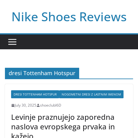
Skip
Nike Shoes Reviews
to
content
dresi Tottenham Hotspur
DRESI TOTTENHAM HOTSPUR
NOGOMETNI DRESI Z LASTNIM IMENOM
July 30, 2025
shoeclubl6D
Levinje praznujejo zaporedna
naslova evropskega prvaka in
kažejo