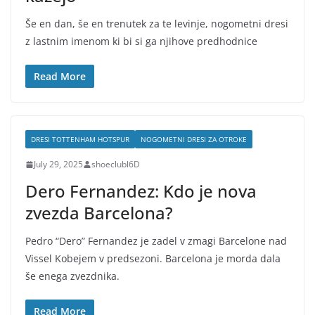
Še en dan, še en trenutek za te levinje, nogometni dresi
z lastnim imenom ki bi si ga njihove predhodnice
Read More
DRESI TOTTENHAM HOTSPUR
NOGOMETNI DRESI ZA OTROKE
July 29, 2025
shoeclubl6D
Dero Fernandez: Kdo je nova
zvezda Barcelona?
Pedro “Dero” Fernandez je zadel v zmagi Barcelone nad
Vissel Kobejem v predsezoni. Barcelona je morda dala
še enega zvezdnika.
Read More