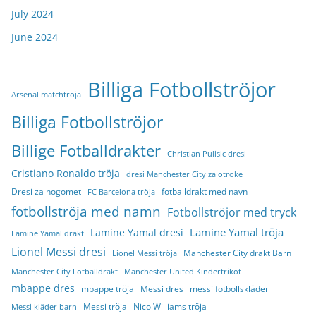
July 2024
June 2024
Billiga Fotbollströjor
Arsenal matchtröja
Billiga Fotbollströjor
Billige Fotballdrakter
Christian Pulisic dresi
Cristiano Ronaldo tröja
dresi Manchester City za otroke
Dresi za nogomet
fotballdrakt med navn
FC Barcelona tröja
fotbollströja med namn
Fotbollströjor med tryck
Lamine Yamal tröja
Lamine Yamal dresi
Lamine Yamal drakt
Lionel Messi dresi
Manchester City drakt Barn
Lionel Messi tröja
Manchester City Fotballdrakt
Manchester United Kindertrikot
mbappe dres
mbappe tröja
Messi dres
messi fotbollskläder
Messi tröja
Nico Williams tröja
Messi kläder barn