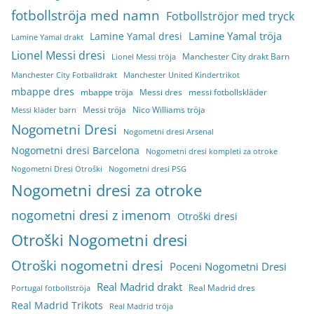
fotbollströja med namn
Fotbollströjor med tryck
Lamine Yamal tröja
Lamine Yamal dresi
Lamine Yamal drakt
Lionel Messi dresi
Manchester City drakt Barn
Lionel Messi tröja
Manchester City Fotballdrakt
Manchester United Kindertrikot
mbappe dres
mbappe tröja
Messi dres
messi fotbollskläder
Messi tröja
Nico Williams tröja
Messi kläder barn
Nogometni Dresi
Nogometni dresi Arsenal
Nogometni dresi Barcelona
Nogometni dresi kompleti za otroke
Nogometni Dresi Otroški
Nogometni dresi PSG
Nogometni dresi za otroke
nogometni dresi z imenom
Otroški dresi
Otroški Nogometni dresi
Otroški nogometni dresi
Poceni Nogometni Dresi
Real Madrid drakt
Real Madrid dres
Portugal fotbollströja
Real Madrid Trikots
Real Madrid tröja