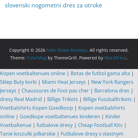
slovenski nogometni dres za otroke
Copyright © 2026
Nike Shoes Reviews
. All rights reserved.
Theme:
ColorMag
by ThemeGrill. Powered by
WordPress
.
Kopen voetbaltenues online
|
Botas de futbol gama alta
|
Sklep Buty korki
|
Miami Heat Jerseys
|
New York Rangers
Jerseys
|
Chaussures de Foot pas cher
|
Barcelona dres
|
dresy Real Madrid
|
Billige Trikots
|
Billige Fussballtrikots
|
Voetbalshirts Kopen Goedkoop
|
Kopen voetbalshirts
online
|
Goedkope voetbaltenues kinderen
|
Kinder
Voetbaltenue
|
futbalove dresy
|
Cheap Football Kits
|
Tanie koszulki pilkarskie
|
Futbalove dresy s vlastnym