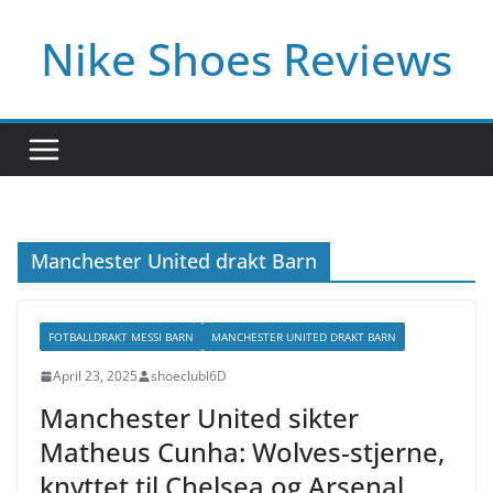
Skip
Nike Shoes Reviews
to
content
Manchester United drakt Barn
FOTBALLDRAKT MESSI BARN
MANCHESTER UNITED DRAKT BARN
April 23, 2025
shoeclubl6D
Manchester United sikter
Matheus Cunha: Wolves-stjerne,
knyttet til Chelsea og Arsenal,