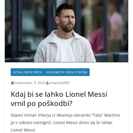
LIONEL MESSI DRESI
NOGOMETNI DRESI OTROŠKI
September 3, 2024
shoeclubl6D
Kdaj bi se lahko Lionel Messi
vrnil po poškodbi?
Glavni trener Interja iz Miamija Gerardo “Tata” Martino
je v soboto namignil, Lionel Messi dresi da bi lahko
Lionel Messi