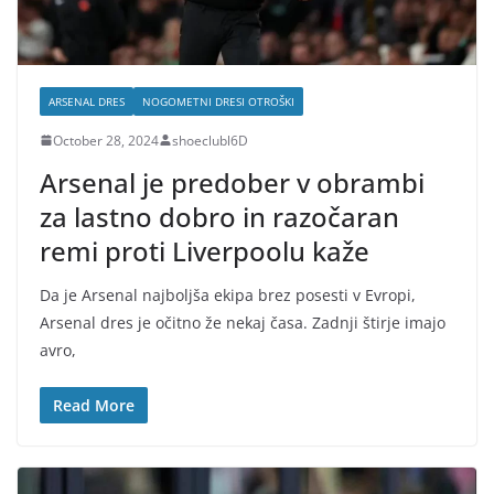
ARSENAL DRES
NOGOMETNI DRESI OTROŠKI
October 28, 2024
shoeclubl6D
Arsenal je predober v obrambi
za lastno dobro in razočaran
remi proti Liverpoolu kaže
Da je Arsenal najboljša ekipa brez posesti v Evropi,
Arsenal dres je očitno že nekaj časa. Zadnji štirje imajo
avro,
Read More