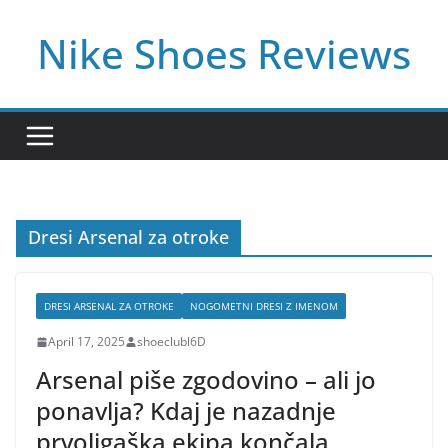
Skip
Nike Shoes Reviews
to
content
Dresi Arsenal za otroke
DRESI ARSENAL ZA OTROKE
NOGOMETNI DRESI Z IMENOM
April 17, 2025
shoeclubl6D
Arsenal piše zgodovino – ali jo
ponavlja? Kdaj je nazadnje
prvoligaška ekipa končala