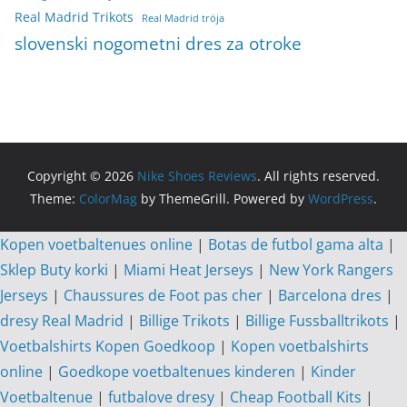
Real Madrid Trikots
Real Madrid tröja
slovenski nogometni dres za otroke
Copyright © 2026
Nike Shoes Reviews
. All rights reserved.
Theme:
ColorMag
by ThemeGrill. Powered by
WordPress
.
Kopen voetbaltenues online
|
Botas de futbol gama alta
|
Sklep Buty korki
|
Miami Heat Jerseys
|
New York Rangers
Jerseys
|
Chaussures de Foot pas cher
|
Barcelona dres
|
dresy Real Madrid
|
Billige Trikots
|
Billige Fussballtrikots
|
Voetbalshirts Kopen Goedkoop
|
Kopen voetbalshirts
online
|
Goedkope voetbaltenues kinderen
|
Kinder
Voetbaltenue
|
futbalove dresy
|
Cheap Football Kits
|