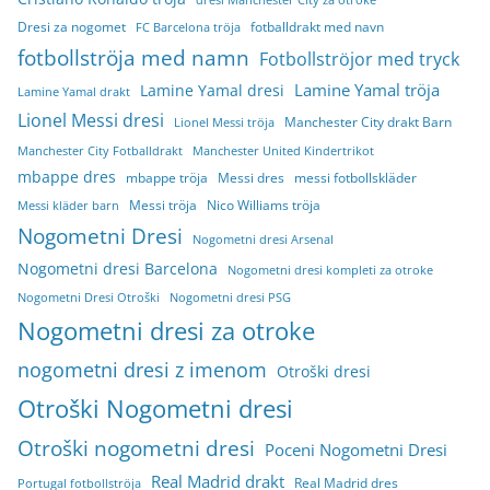
dresi Manchester City za otroke
Dresi za nogomet
fotballdrakt med navn
FC Barcelona tröja
fotbollströja med namn
Fotbollströjor med tryck
Lamine Yamal tröja
Lamine Yamal dresi
Lamine Yamal drakt
Lionel Messi dresi
Manchester City drakt Barn
Lionel Messi tröja
Manchester City Fotballdrakt
Manchester United Kindertrikot
mbappe dres
mbappe tröja
Messi dres
messi fotbollskläder
Messi tröja
Nico Williams tröja
Messi kläder barn
Nogometni Dresi
Nogometni dresi Arsenal
Nogometni dresi Barcelona
Nogometni dresi kompleti za otroke
Nogometni Dresi Otroški
Nogometni dresi PSG
Nogometni dresi za otroke
nogometni dresi z imenom
Otroški dresi
Otroški Nogometni dresi
Otroški nogometni dresi
Poceni Nogometni Dresi
Real Madrid drakt
Real Madrid dres
Portugal fotbollströja