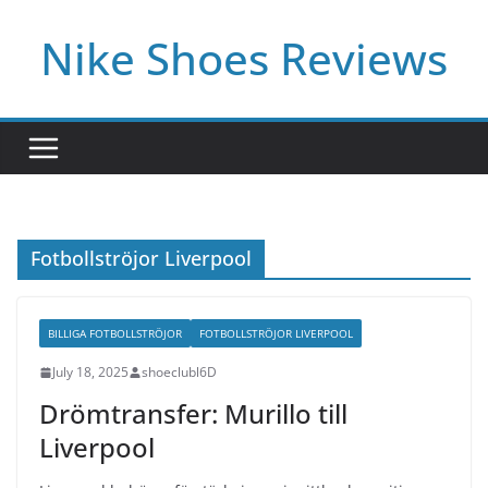
Skip
Nike Shoes Reviews
to
content
Fotbollströjor Liverpool
BILLIGA FOTBOLLSTRÖJOR
FOTBOLLSTRÖJOR LIVERPOOL
July 18, 2025
shoeclubl6D
Drömtransfer: Murillo till
Liverpool