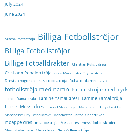
July 2024
June 2024
Billiga Fotbollströjor
Arsenal matchtröja
Billiga Fotbollströjor
Billige Fotballdrakter
Christian Pulisic dresi
Cristiano Ronaldo tröja
dresi Manchester City za otroke
Dresi za nogomet
fotballdrakt med navn
FC Barcelona tröja
fotbollströja med namn
Fotbollströjor med tryck
Lamine Yamal tröja
Lamine Yamal dresi
Lamine Yamal drakt
Lionel Messi dresi
Manchester City drakt Barn
Lionel Messi tröja
Manchester City Fotballdrakt
Manchester United Kindertrikot
mbappe dres
mbappe tröja
Messi dres
messi fotbollskläder
Messi tröja
Nico Williams tröja
Messi kläder barn