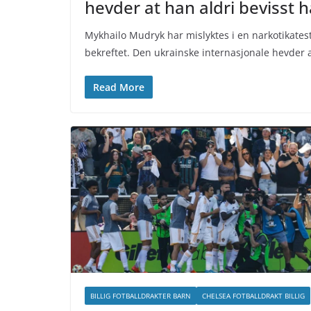
hevder at han aldri bevisst h
Mykhailo Mudryk har mislyktes i en narkotikatest
bekreftet. Den ukrainske internasjonale hevder 
Read More
BILLIG FOTBALLDRAKTER BARN
CHELSEA FOTBALLDRAKT BILLIG