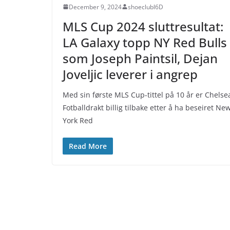
December 9, 2024
shoeclubl6D
MLS Cup 2024 sluttresultat:
LA Galaxy topp NY Red Bulls
som Joseph Paintsil, Dejan
Joveljic leverer i angrep
Med sin første MLS Cup-tittel på 10 år er Chelse
Fotballdrakt billig tilbake etter å ha beseiret Ne
York Red
Read More