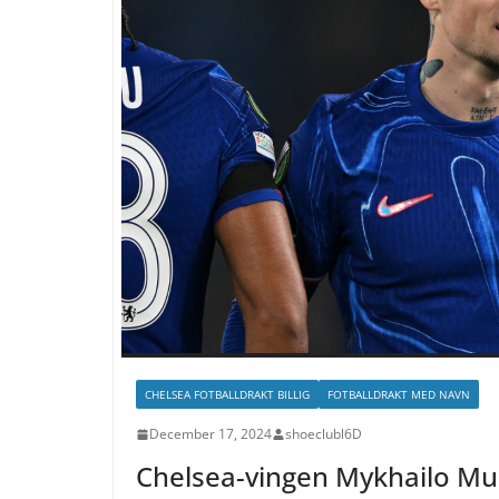
CHELSEA FOTBALLDRAKT BILLIG
FOTBALLDRAKT MED NAVN
December 17, 2024
shoeclubl6D
Chelsea-vingen Mykhailo Mud