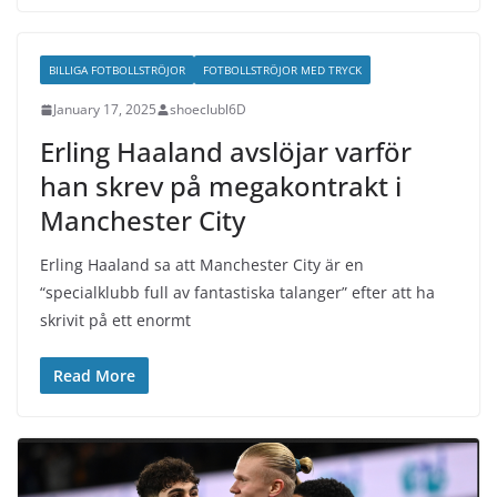
BILLIGA FOTBOLLSTRÖJOR
FOTBOLLSTRÖJOR MED TRYCK
January 17, 2025
shoeclubl6D
Erling Haaland avslöjar varför
han skrev på megakontrakt i
Manchester City
Erling Haaland sa att Manchester City är en
“specialklubb full av fantastiska talanger” efter att ha
skrivit på ett enormt
Read More