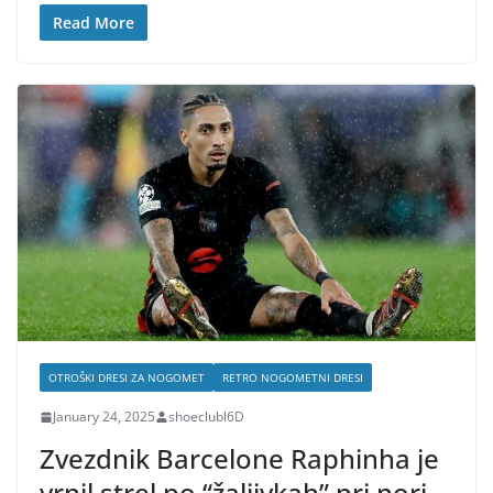
Read More
OTROŠKI DRESI ZA NOGOMET
RETRO NOGOMETNI DRESI
January 24, 2025
shoeclubl6D
Zvezdnik Barcelone Raphinha je
vrnil strel po “žaljivkah” pri nori