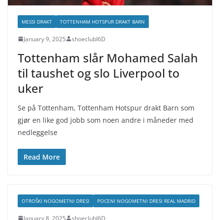
MESSI DRAKT
TOTTENHAM HOTSPUR DRAKT BARN
January 9, 2025
shoeclubl6D
Tottenham slår Mohamed Salah
til taushet og slo Liverpool to
uker
Se på Tottenham, Tottenham Hotspur drakt Barn som
gjør en like god jobb som noen andre i måneder med
nedleggelse
Read More
OTROŠKI NOGOMETNI DRESI
POCENI NOGOMETNI DRESI REAL MADRID
January 8, 2025
shoeclubl6D