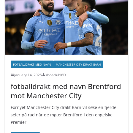
FOTBALLDRAKT MED NAVN
MANCHESTER CITY DRAKT BARN
January 14, 2025
shoeclubl6D
fotballdrakt med navn Brentford
mot Manchester City
Fornyet Manchester City drakt Barn vil søke en fjerde
seier på rad når de møter Brentford i den engelske
Premier