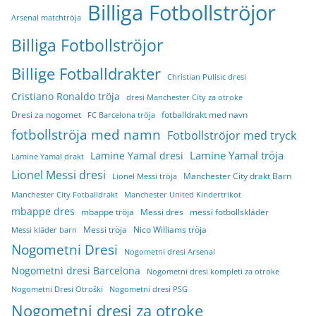
Billiga Fotbollströjor
Arsenal matchtröja
Billiga Fotbollströjor
Billige Fotballdrakter
Christian Pulisic dresi
Cristiano Ronaldo tröja
dresi Manchester City za otroke
Dresi za nogomet
fotballdrakt med navn
FC Barcelona tröja
fotbollströja med namn
Fotbollströjor med tryck
Lamine Yamal tröja
Lamine Yamal dresi
Lamine Yamal drakt
Lionel Messi dresi
Manchester City drakt Barn
Lionel Messi tröja
Manchester City Fotballdrakt
Manchester United Kindertrikot
mbappe dres
mbappe tröja
Messi dres
messi fotbollskläder
Messi tröja
Nico Williams tröja
Messi kläder barn
Nogometni Dresi
Nogometni dresi Arsenal
Nogometni dresi Barcelona
Nogometni dresi kompleti za otroke
Nogometni Dresi Otroški
Nogometni dresi PSG
Nogometni dresi za otroke