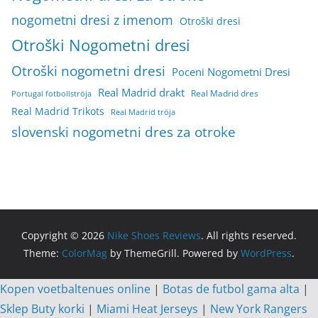
nogometni dresi z imenom
Otroški dresi
Otroški Nogometni dresi
Otroški nogometni dresi
Poceni Nogometni Dresi
Real Madrid drakt
Real Madrid dres
Portugal fotbollströja
Real Madrid Trikots
Real Madrid tröja
slovenski nogometni dres za otroke
Copyright © 2026
Nike Shoes Reviews
. All rights reserved.
Theme:
ColorMag
by ThemeGrill. Powered by
WordPress
.
Kopen voetbaltenues online
|
Botas de futbol gama alta
|
Sklep Buty korki
|
Miami Heat Jerseys
|
New York Rangers