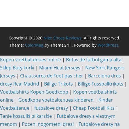
Copyright © 2026
Nike Shoes Reviews
. All rights reserved.
Theme:
ColorMag
by ThemeGrill. Powered by
WordPress
.
Kopen voetbaltenues online
|
Botas de futbol gama alta
|
Sklep Buty korki
|
Miami Heat Jerseys
|
New York Rangers
Jerseys
|
Chaussures de Foot pas cher
|
Barcelona dres
|
dresy Real Madrid
|
Billige Trikots
|
Billige Fussballtrikots
|
Voetbalshirts Kopen Goedkoop
|
Kopen voetbalshirts
online
|
Goedkope voetbaltenues kinderen
|
Kinder
Voetbaltenue
|
futbalove dresy
|
Cheap Football Kits
|
Tanie koszulki pilkarskie
|
Futbalove dresy s vlastnym
menom
|
Poceni nogometni dresi
|
Futbalove dresy na