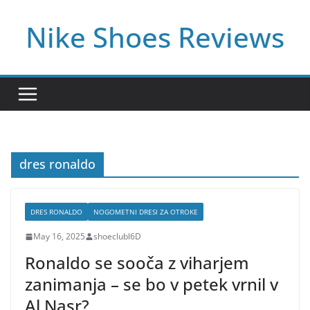
Skip
Nike Shoes Reviews
to
content
dres ronaldo
DRES RONALDO
NOGOMETNI DRESI ZA OTROKE
May 16, 2025
shoeclubl6D
Ronaldo se sooča z viharjem
zanimanja – se bo v petek vrnil v
Al Nasr?