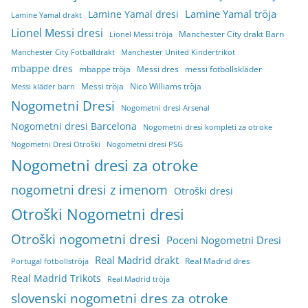
Lamine Yamal tröja
Lamine Yamal dresi
Lamine Yamal drakt
Lionel Messi dresi
Manchester City drakt Barn
Lionel Messi tröja
Manchester City Fotballdrakt
Manchester United Kindertrikot
mbappe dres
mbappe tröja
Messi dres
messi fotbollskläder
Messi tröja
Nico Williams tröja
Messi kläder barn
Nogometni Dresi
Nogometni dresi Arsenal
Nogometni dresi Barcelona
Nogometni dresi kompleti za otroke
Nogometni Dresi Otroški
Nogometni dresi PSG
Nogometni dresi za otroke
nogometni dresi z imenom
Otroški dresi
Otroški Nogometni dresi
Otroški nogometni dresi
Poceni Nogometni Dresi
Real Madrid drakt
Real Madrid dres
Portugal fotbollströja
Real Madrid Trikots
Real Madrid tröja
slovenski nogometni dres za otroke