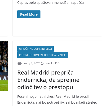
Čeprav zelo spoštovan menedžer zapušča
Read More
OTROŠKI NOGOMETNI DRESI
POCENI NOGOMETNI DRESI REAL MADRID
January 8, 2025
shoeclubl6D
Real Madrid prepriča
Enderricka, da sprejme
odločitev o prestopu
Poceni nogometni dresi Real Madrid je prosil
Enderricka, naj bo potrpežljiv, saj bo mladi strelec