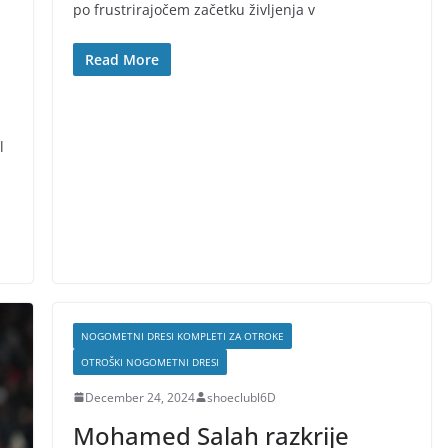
po frustrirajočem začetku življenja v
Read More
l
NOGOMETNI DRESI KOMPLETI ZA OTROKE
OTROŠKI NOGOMETNI DRESI
December 24, 2024
shoeclubl6D
Mohamed Salah razkrije