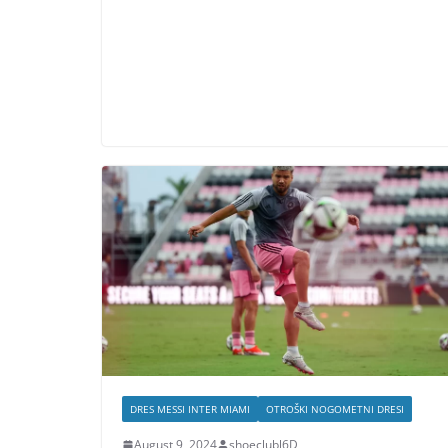
DRES MESSI INTER MIAMI
OTROŠKI NOGOMETNI DRESI
August 9, 2024
shoeclubl6D