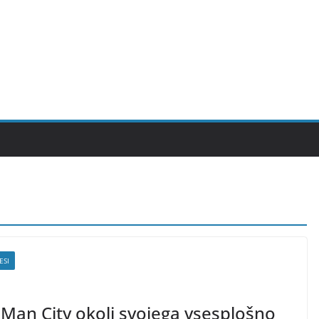
ESI
 Man City okoli svojega vsesplošno