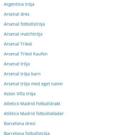
Argentina tröja
Arsenal dres
Arsenal fotbollströja
Arsenal matchtröja
Arsenal Trikot
Arsenal Trikot Kaufen
Arsenal tröja
Arsenal tröja barn
Arsenal tröja med eget namn
Aston Villa tröja
Atletico Madrid Fotballdrakt
Atlético Madrid fotbollskläder
Barcelona dresi
Barcelona fotbollströja