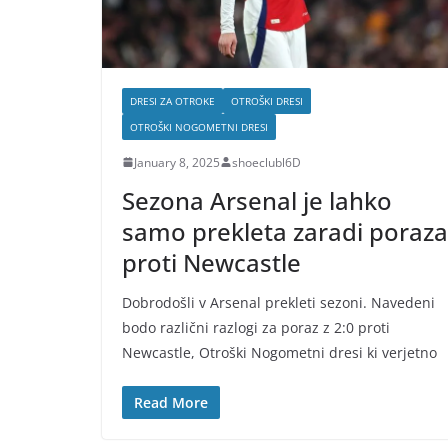
DRESI ZA OTROKE
OTROŠKI DRESI
OTROŠKI NOGOMETNI DRESI
January 8, 2025
shoeclubl6D
Sezona Arsenal je lahko
samo prekleta zaradi poraza
proti Newcastle
Dobrodošli v Arsenal prekleti sezoni. Navedeni
bodo različni razlogi za poraz z 2:0 proti
Newcastle, Otroški Nogometni dresi ki verjetno
Read More