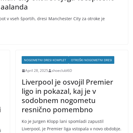
Haalanda
pot v vseh športih, dresi Manchester City za otroke je
NOGOMETNI DRESI KOMPLET
OTROŠKI NOGOMETNI DRESI
April 28, 2025
shoeclubl6D
Liverpool je osvojil Premier
ligo in pokazal, kaj je v
sodobnem nogometu
i
resnično pomembno
Ko je Jurgen Klopp lani spomladi zapustil
Liverpool, je Premier liga vstopala v novo obdobje.
i