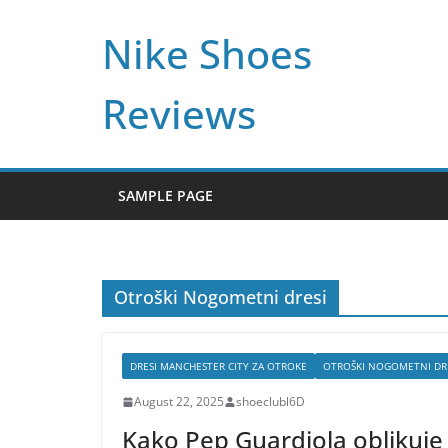
Skip
Nike Shoes
to
content
Reviews
SAMPLE PAGE
Otroški Nogometni dresi
DRESI MANCHESTER CITY ZA OTROKE
OTROŠKI NOGOMETNI DR
August 22, 2025
shoeclubl6D
Kako Pep Guardiola oblikuje