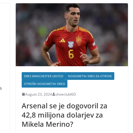
DRES MANCHESTER UNITED
NOGOMETNI DRES ZA OTROKE
OTROŠKI NOGOMETNI DRESI
a
August 23, 2024
shoeclubl6D
Arsenal se je dogovoril za
42,8 milijona dolarjev za
Mikela Merino?