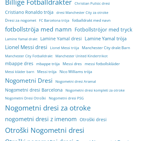
Billige Fotballdrakter
Christian Pulisic dresi
Cristiano Ronaldo tröja
dresi Manchester City za otroke
Dresi za nogomet
fotballdrakt med navn
FC Barcelona tröja
fotbollströja med namn
Fotbollströjor med tryck
Lamine Yamal tröja
Lamine Yamal dresi
Lamine Yamal drakt
Lionel Messi dresi
Manchester City drakt Barn
Lionel Messi tröja
Manchester City Fotballdrakt
Manchester United Kindertrikot
mbappe dres
mbappe tröja
Messi dres
messi fotbollskläder
Messi tröja
Nico Williams tröja
Messi kläder barn
Nogometni Dresi
Nogometni dresi Arsenal
Nogometni dresi Barcelona
Nogometni dresi kompleti za otroke
Nogometni Dresi Otroški
Nogometni dresi PSG
Nogometni dresi za otroke
nogometni dresi z imenom
Otroški dresi
Otroški Nogometni dresi