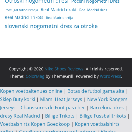
Otroški nogometni dresi
Poceni Nogometni Dresi
Real Madrid drakt
Real Madrid dres
Portugal fotbollströja
Real Madrid Trikots
Real Madrid tröja
slovenski nogometni dres za otroke
Copyright © 2026
Nike Shoes Reviews
. All rights reserved.
Theme:
ColorMag
by ThemeGrill. Powered by
WordPress
.
Kopen voetbaltenues online
|
Botas de futbol gama alta
|
Sklep Buty korki
|
Miami Heat Jerseys
|
New York Rangers
Jerseys
|
Chaussures de Foot pas cher
|
Barcelona dres
|
dresy Real Madrid
|
Billige Trikots
|
Billige Fussballtrikots
|
Voetbalshirts Kopen Goedkoop
|
Kopen voetbalshirts