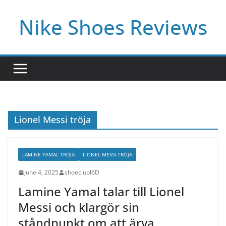
Skip
Nike Shoes Reviews
to
content
Lionel Messi tröja
LAMINE YAMAL TRÖJA
LIONEL MESSI TRÖJA
June 4, 2025
shoeclubl6D
Lamine Yamal talar till Lionel
Messi och klargör sin
ståndpunkt om att ärva