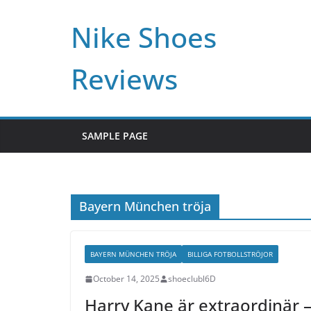
Skip
Nike Shoes
to
content
Reviews
SAMPLE PAGE
Bayern München tröja
BAYERN MÜNCHEN TRÖJA
BILLIGA FOTBOLLSTRÖJOR
October 14, 2025
shoeclubl6D
Harry Kane är extraordinär