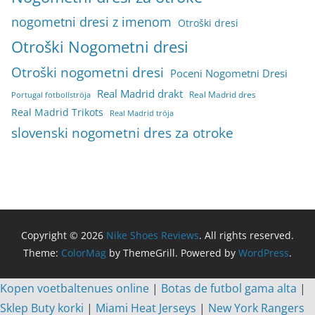
nogometni dresi z imenom
Otroški dresi
Otroški Nogometni dresi
Otroški nogometni dresi
Poceni Nogometni Dresi
Real Madrid drakt
Real Madrid dres
Portugal fotbollströja
Real Madrid Trikots
Real Madrid tröja
slovenski nogometni dres za otroke
Copyright © 2026
Nike Shoes Reviews
. All rights reserved.
Theme:
ColorMag
by ThemeGrill. Powered by
WordPress
.
Kopen voetbaltenues online
|
Botas de futbol gama alta
|
Sklep Buty korki
|
Miami Heat Jerseys
|
New York Rangers