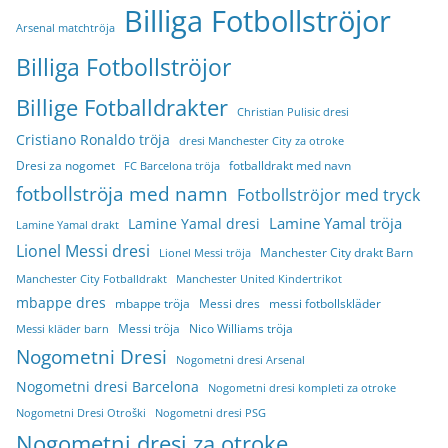
Billiga Fotbollströjor
Arsenal matchtröja
Billiga Fotbollströjor
Billige Fotballdrakter
Christian Pulisic dresi
Cristiano Ronaldo tröja
dresi Manchester City za otroke
Dresi za nogomet
fotballdrakt med navn
FC Barcelona tröja
fotbollströja med namn
Fotbollströjor med tryck
Lamine Yamal tröja
Lamine Yamal dresi
Lamine Yamal drakt
Lionel Messi dresi
Manchester City drakt Barn
Lionel Messi tröja
Manchester City Fotballdrakt
Manchester United Kindertrikot
mbappe dres
mbappe tröja
Messi dres
messi fotbollskläder
Messi tröja
Nico Williams tröja
Messi kläder barn
Nogometni Dresi
Nogometni dresi Arsenal
Nogometni dresi Barcelona
Nogometni dresi kompleti za otroke
Nogometni Dresi Otroški
Nogometni dresi PSG
Nogometni dresi za otroke