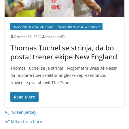
NOGOMETNI DRESI AL-NASSR
NOGOMETNI DRESI Z IMENOM
October 16, 2024
shoeclubl6D
Thomas Tuchel se strinja, da bo
postal trener ekipe New England
Thomas Tuchel se je strinjal, Nogometni Dresi Al-Nassr
da postane novi selektor angleške reprezentance.
Novico je prvi objavil The Times.
Read More
A.J. Green Jersey
AC Milan tröja barn