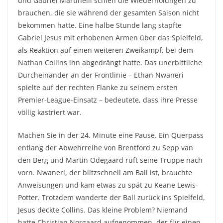
und Gabriel Martinelli schien die Wiederholungen zu
brauchen, die sie während der gesamten Saison nicht
bekommen hatte. Eine halbe Stunde lang stapfte
Gabriel Jesus mit erhobenen Armen über das Spielfeld,
als Reaktion auf einen weiteren Zweikampf, bei dem
Nathan Collins ihn abgedrängt hatte. Das unerbittliche
Durcheinander an der Frontlinie – Ethan Nwaneri
spielte auf der rechten Flanke zu seinem ersten
Premier-League-Einsatz – bedeutete, dass ihre Presse
völlig kastriert war.
Machen Sie in der 24. Minute eine Pause. Ein Querpass
entlang der Abwehrreihe von Brentford zu Sepp van
den Berg und Martin Odegaard ruft seine Truppe nach
vorn. Nwaneri, der blitzschnell am Ball ist, brauchte
Anweisungen und kam etwas zu spät zu Keane Lewis-
Potter. Trotzdem wanderte der Ball zurück ins Spielfeld,
Jesus deckte Collins. Das kleine Problem? Niemand
hatte Christian Norgaard aufgenommen, der für einen