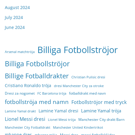
August 2024
July 2024
June 2024
Billiga Fotbollströjor
Arsenal matchtröja
Billiga Fotbollströjor
Billige Fotballdrakter
Christian Pulisic dresi
Cristiano Ronaldo tröja
dresi Manchester City za otroke
Dresi za nogomet
fotballdrakt med navn
FC Barcelona tröja
fotbollströja med namn
Fotbollströjor med tryck
Lamine Yamal tröja
Lamine Yamal dresi
Lamine Yamal drakt
Lionel Messi dresi
Manchester City drakt Barn
Lionel Messi tröja
Manchester City Fotballdrakt
Manchester United Kindertrikot
mbappe dres
mbappe tröja
Messi dres
messi fotbollskläder