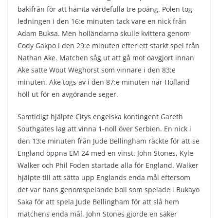
bakifrån för att hämta värdefulla tre poäng. Polen tog
ledningen i den 16:e minuten tack vare en nick från
Adam Buksa. Men holländarna skulle kvittera genom
Cody Gakpo i den 29:e minuten efter ett starkt spel från
Nathan Ake. Matchen såg ut att gå mot oavgjort innan
Ake satte Wout Weghorst som vinnare i den 83:e
minuten. Ake togs av i den 87:e minuten när Holland
höll ut för en avgörande seger.
Samtidigt hjälpte Citys engelska kontingent Gareth
Southgates lag att vinna 1-noll över Serbien. En nick i
den 13:e minuten från Jude Bellingham räckte för att se
England öppna EM 24 med en vinst. John Stones, Kyle
Walker och Phil Foden startade alla för England. Walker
hjälpte till att sätta upp Englands enda mål eftersom
det var hans genomspelande boll som spelade i Bukayo
Saka för att spela Jude Bellingham för att slå hem
matchens enda mål. John Stones gjorde en säker