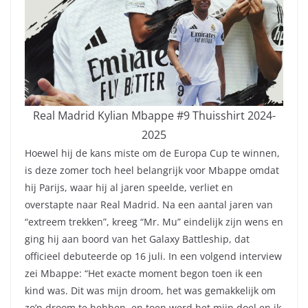
Real Madrid Kylian Mbappe #9 Thuisshirt 2024-
2025
Hoewel hij de kans miste om de Europa Cup te winnen,
is deze zomer toch heel belangrijk voor Mbappe omdat
hij Parijs, waar hij al jaren speelde, verliet en
overstapte naar Real Madrid. Na een aantal jaren van
“extreem trekken”, kreeg “Mr. Mu” eindelijk zijn wens en
ging hij aan boord van het Galaxy Battleship, dat
officieel debuteerde op 16 juli. In een volgend interview
zei Mbappe: “Het exacte moment begon toen ik een
kind was. Dit was mijn droom, het was gemakkelijk om
zo’n droom te hebben, en toen werd het mijn doel en ik