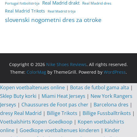
Real Madrid drakt
Real Madrid dres
Portugal fotbollströja
Real Madrid Trikots
Real Madrid tröja
slovenski nogometni dres za otroke
Copyright © 2026
Nike Shoes Reviews
. All rights reserved.
Theme:
ColorMag
by ThemeGrill. Powered by
WordPress
.
Kopen voetbaltenues online
|
Botas de futbol gama alta
|
Sklep Buty korki
|
Miami Heat Jerseys
|
New York Rangers
Jerseys
|
Chaussures de Foot pas cher
|
Barcelona dres
|
dresy Real Madrid
|
Billige Trikots
|
Billige Fussballtrikots
|
Voetbalshirts Kopen Goedkoop
|
Kopen voetbalshirts
online
|
Goedkope voetbaltenues kinderen
|
Kinder