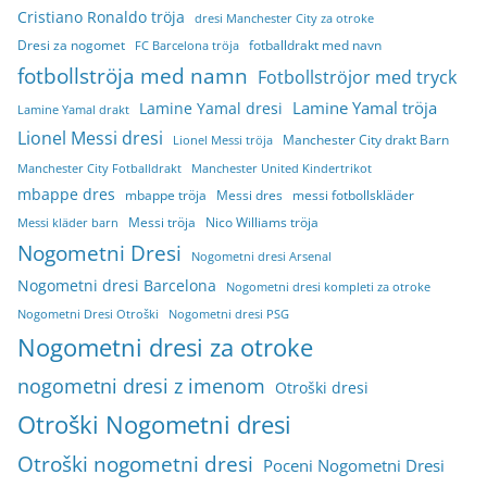
Cristiano Ronaldo tröja
dresi Manchester City za otroke
Dresi za nogomet
fotballdrakt med navn
FC Barcelona tröja
fotbollströja med namn
Fotbollströjor med tryck
Lamine Yamal tröja
Lamine Yamal dresi
Lamine Yamal drakt
Lionel Messi dresi
Manchester City drakt Barn
Lionel Messi tröja
Manchester City Fotballdrakt
Manchester United Kindertrikot
mbappe dres
mbappe tröja
Messi dres
messi fotbollskläder
Messi tröja
Nico Williams tröja
Messi kläder barn
Nogometni Dresi
Nogometni dresi Arsenal
Nogometni dresi Barcelona
Nogometni dresi kompleti za otroke
Nogometni Dresi Otroški
Nogometni dresi PSG
Nogometni dresi za otroke
nogometni dresi z imenom
Otroški dresi
Otroški Nogometni dresi
Otroški nogometni dresi
Poceni Nogometni Dresi