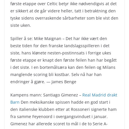
første etappe over Celtic betyr ikke nødvendigvis at det
er sikkert at de går videre heller, tatt i betraktning den
tyske sidens overraskende sårbarheter som ble vist den
siste uken.
Spiller å se: Mike Maignan – Det har ikke vært den
beste tiden for den franske landslagsspilleren i det
siste, hans klønete nesten-postinnsats i forrige ukes
første etappe er knapt den første feilen han har begått
i det siste. I en bortemålsæra kan den feilen og Milans
manglende scoring bli kostbar. Selv nå har han
endringer å gjøre. — James Benge
Kampens mann: Santiago Gimenez –
Real Madrid drakt
Barn
Den meksikanske spissen hadde en god start i
den italienske klubben etter at Rossoneri signerte ham
fra samme Feyenoord i overgangsvinduet i januar.
Gimenez har allerede scoret to mål i de to Serie A-