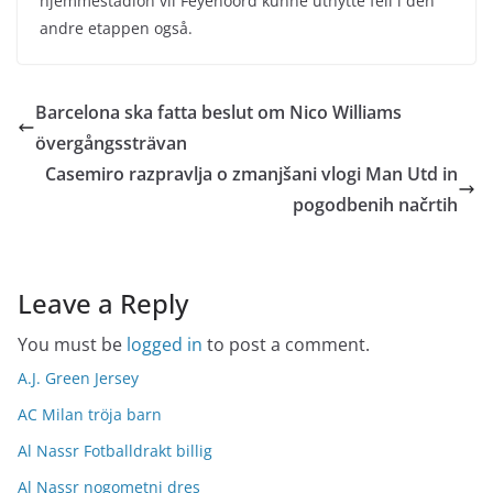
hjemmestadion vil Feyenoord kunne utnytte feil i den
andre etappen også.
Barcelona ska fatta beslut om Nico Williams
övergångssträvan
Casemiro razpravlja o zmanjšani vlogi Man Utd in
pogodbenih načrtih
Leave a Reply
You must be
logged in
to post a comment.
A.J. Green Jersey
AC Milan tröja barn
Al Nassr Fotballdrakt billig
Al Nassr nogometni dres