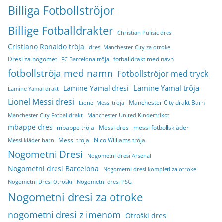
Billiga Fotbollströjor
Billige Fotballdrakter
Christian Pulisic dresi
Cristiano Ronaldo tröja
dresi Manchester City za otroke
Dresi za nogomet
fotballdrakt med navn
FC Barcelona tröja
fotbollströja med namn
Fotbollströjor med tryck
Lamine Yamal tröja
Lamine Yamal dresi
Lamine Yamal drakt
Lionel Messi dresi
Manchester City drakt Barn
Lionel Messi tröja
Manchester City Fotballdrakt
Manchester United Kindertrikot
mbappe dres
mbappe tröja
Messi dres
messi fotbollskläder
Messi tröja
Nico Williams tröja
Messi kläder barn
Nogometni Dresi
Nogometni dresi Arsenal
Nogometni dresi Barcelona
Nogometni dresi kompleti za otroke
Nogometni Dresi Otroški
Nogometni dresi PSG
Nogometni dresi za otroke
nogometni dresi z imenom
Otroški dresi