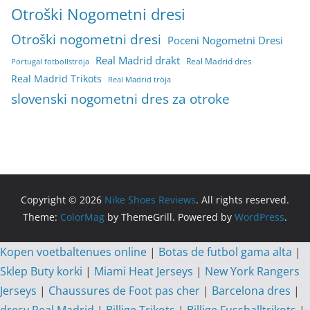
Otroški Nogometni dresi
Otroški nogometni dresi
Poceni Nogometni Dresi
Real Madrid drakt
Real Madrid dres
Portugal fotbollströja
Real Madrid Trikots
Real Madrid tröja
slovenski nogometni dres za otroke
Copyright © 2026
Nike Shoes Reviews
. All rights reserved.
Theme:
ColorMag
by ThemeGrill. Powered by
WordPress
.
Kopen voetbaltenues online
|
Botas de futbol gama alta
|
Sklep Buty korki
|
Miami Heat Jerseys
|
New York Rangers
Jerseys
|
Chaussures de Foot pas cher
|
Barcelona dres
|
dresy Real Madrid
|
Billige Trikots
|
Billige Fussballtrikots
|