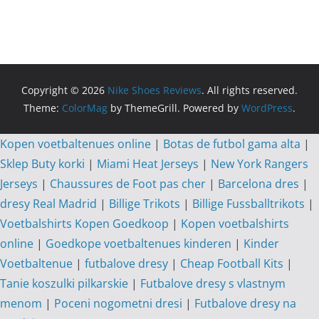
Copyright © 2026
Nike Shoes Reviews
. All rights reserved.
Theme:
ColorMag
by ThemeGrill. Powered by
WordPress
.
Kopen voetbaltenues online
|
Botas de futbol gama alta
|
Sklep Buty korki
|
Miami Heat Jerseys
|
New York Rangers
Jerseys
|
Chaussures de Foot pas cher
|
Barcelona dres
|
dresy Real Madrid
|
Billige Trikots
|
Billige Fussballtrikots
|
Voetbalshirts Kopen Goedkoop
|
Kopen voetbalshirts
online
|
Goedkope voetbaltenues kinderen
|
Kinder
Voetbaltenue
|
futbalove dresy
|
Cheap Football Kits
|
Tanie koszulki pilkarskie
|
Futbalove dresy s vlastnym
menom
|
Poceni nogometni dresi
|
Futbalove dresy na