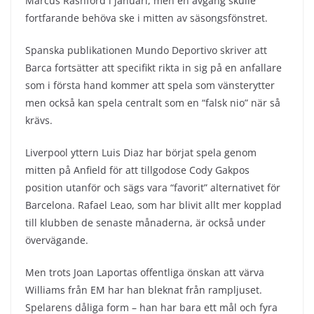
Marcus Rashford i januari, men en avgång skulle
fortfarande behöva ske i mitten av säsongsfönstret.
Spanska publikationen Mundo Deportivo skriver att
Barca fortsätter att specifikt rikta in sig på en anfallare
som i första hand kommer att spela som vänsterytter
men också kan spela centralt som en “falsk nio” när så
krävs.
Liverpool yttern Luis Diaz har börjat spela genom
mitten på Anfield för att tillgodose Cody Gakpos
position utanför och sägs vara “favorit” alternativet för
Barcelona. Rafael Leao, som har blivit allt mer kopplad
till klubben de senaste månaderna, är också under
övervägande.
Men trots Joan Laportas offentliga önskan att värva
Williams från EM har han bleknat från rampljuset.
Spelarens dåliga form – han har bara ett mål och fyra