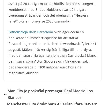
assist på 20 La Liga-matcher hittills den här säsongen –
kombinerat med Bilbao-klubbens svar på tidigare
övergångssträvanden och det obehagliga “Negrera-
fallet”, gör en förnyelse 2025 osannolik.
Fotbollströja Barn Barcelona
överväger också en
dedikerad “nummer 9”-spelare för att stärka
forwardslinjen, eftersom Robert Lewandowski fyller 37 i
augusti. Målen sträcker sig från billiga till superdyra,
med den snart fria agenten Jonathan David också bland
dem, såväl som Victor Giocores och Alexander Isak,
båda värderade till 100 miljoner euro hos sina
respektive klubbar.
Man City je poskušal premagati Real Madrid Los
Blancos
Manchester City drakt barn AC Milan i fare, Bayern