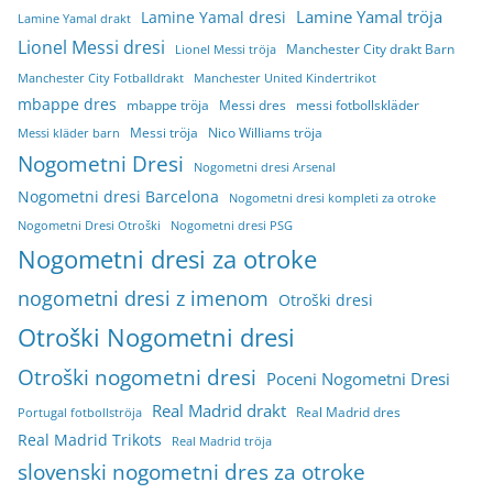
Lamine Yamal tröja
Lamine Yamal dresi
Lamine Yamal drakt
Lionel Messi dresi
Manchester City drakt Barn
Lionel Messi tröja
Manchester City Fotballdrakt
Manchester United Kindertrikot
mbappe dres
mbappe tröja
Messi dres
messi fotbollskläder
Messi tröja
Nico Williams tröja
Messi kläder barn
Nogometni Dresi
Nogometni dresi Arsenal
Nogometni dresi Barcelona
Nogometni dresi kompleti za otroke
Nogometni Dresi Otroški
Nogometni dresi PSG
Nogometni dresi za otroke
nogometni dresi z imenom
Otroški dresi
Otroški Nogometni dresi
Otroški nogometni dresi
Poceni Nogometni Dresi
Real Madrid drakt
Real Madrid dres
Portugal fotbollströja
Real Madrid Trikots
Real Madrid tröja
slovenski nogometni dres za otroke