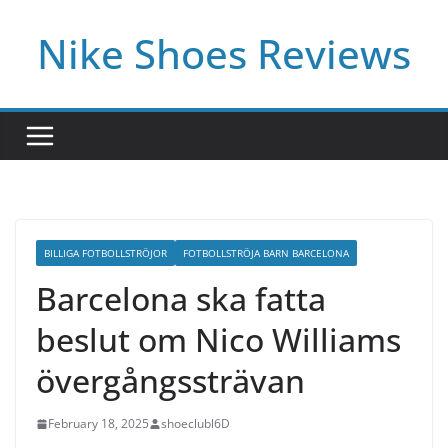
Skip
Nike Shoes Reviews
to
content
BILLIGA FOTBOLLSTRÖJOR
FOTBOLLSTRÖJA BARN BARCELONA
Barcelona ska fatta
beslut om Nico Williams
övergångssträvan
February 18, 2025
shoeclubl6D