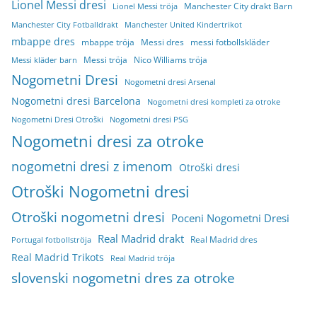
Lionel Messi dresi
Manchester City drakt Barn
Lionel Messi tröja
Manchester City Fotballdrakt
Manchester United Kindertrikot
mbappe dres
mbappe tröja
Messi dres
messi fotbollskläder
Messi tröja
Nico Williams tröja
Messi kläder barn
Nogometni Dresi
Nogometni dresi Arsenal
Nogometni dresi Barcelona
Nogometni dresi kompleti za otroke
Nogometni Dresi Otroški
Nogometni dresi PSG
Nogometni dresi za otroke
nogometni dresi z imenom
Otroški dresi
Otroški Nogometni dresi
Otroški nogometni dresi
Poceni Nogometni Dresi
Real Madrid drakt
Real Madrid dres
Portugal fotbollströja
Real Madrid Trikots
Real Madrid tröja
slovenski nogometni dres za otroke