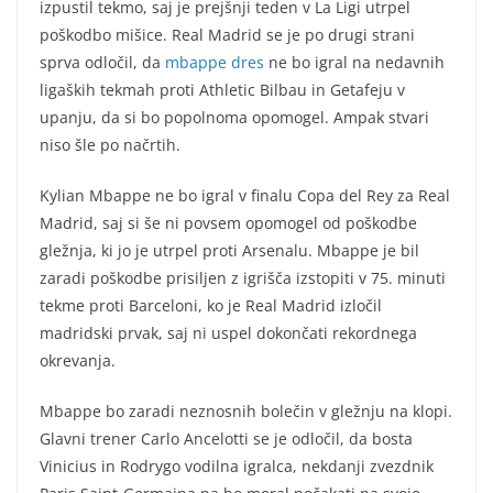
izpustil tekmo, saj je prejšnji teden v La Ligi utrpel
poškodbo mišice. Real Madrid se je po drugi strani
sprva odločil, da
mbappe dres
ne bo igral na nedavnih
ligaških tekmah proti Athletic Bilbau in Getafeju v
upanju, da si bo popolnoma opomogel. Ampak stvari
niso šle po načrtih.
Kylian Mbappe ne bo igral v finalu Copa del Rey za Real
Madrid, saj si še ni povsem opomogel od poškodbe
gležnja, ki jo je utrpel proti Arsenalu. Mbappe je bil
zaradi poškodbe prisiljen z igrišča izstopiti v 75. minuti
tekme proti Barceloni, ko je Real Madrid izločil
madridski prvak, saj ni uspel dokončati rekordnega
okrevanja.
Mbappe bo zaradi neznosnih bolečin v gležnju na klopi.
Glavni trener Carlo Ancelotti se je odločil, da bosta
Vinicius in Rodrygo vodilna igralca, nekdanji zvezdnik