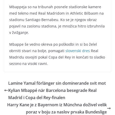
Mbappeja so na tribunah posnele stadionske kamere
med tekmo med Real Madridom in Athletic Bilbaom na
stadionu Santiago Bernabeu. Ko se je njegov obraz
pojavil na zaslonu stadiona, je množica hitro izbruhnila
v žvižganje.
Mbappe še vedno okreva po poškodbi in si bo želel
obrniti stvari na bolje, pomagati
slovenski dres
Real
Madridu osvojiti pokal Copa del Rey in končati to sladko
sezono na visoki ravni.
Lamine Yamal förlänger sin dominerande svit mot
Kylian Mbappé när Barcelona besegrade Real
Madrid i Copa del Rey-finalen
Harry Kane je z Bayernom iz Münchna doživel velik
poraz v boju za naslov prvaka Bundeslige