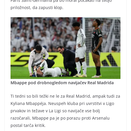
Paris Saint-Germaina pa bo moral počakati na svojo
priložnost, da zapusti klop.
Mbappe pod drobnogledom navijačev Real Madrida
Ti tedni so bili težki ne le za Real Madrid, ampak tudi za
Kyliana Mbappéja. Neuspeh kluba pri uvrstitvi v Ligo
prvakov in težave v La Ligi so navijače vse bolj
razočarali, Mbappe pa je po porazu proti Arsenalu
postal tarča kritik.