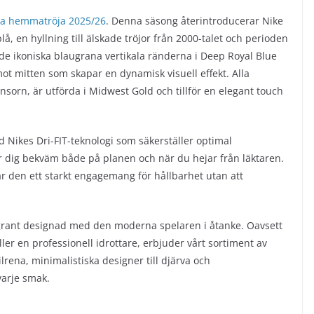
na hemmatröja 2025/26
. Denna säsong återintroducerar Nike
, en hyllning till älskade tröjor från 2000-talet och perioden
e ikoniska blaugrana vertikala ränderna i Deep Royal Blue
t mitten som skapar en dynamisk visuell effekt. Alla
nsorn, är utförda i Midwest Gold och tillför en elegant touch
Nikes Dri-FIT-teknologi som säkerställer optimal
r dig bekväm både på planen och när du hejar från läktaren.
ar den ett starkt engagemang för hållbarhet utan att
rant designad med den moderna spelaren i åtanke. Oavsett
ler en professionell idrottare, erbjuder vårt sortiment av
tilrena, minimalistiska designer till djärva och
varje smak.