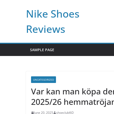
Skip
Nike Shoes
to
content
Reviews
SAMPLE PAGE
UNCATEGORIZED
Var kan man köpa de
2025/26 hemmatröja
June 20, 2025
shoeclubl6D