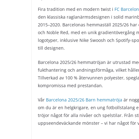
Fira tradition med en modern twist i
FC Barcelo
den klassiska raglanärmsdesignen i solid marinblå
2015–2020. Barcelonas hemmaställ 2025/26 har d
och Noble Red, med en unik gradientövergång mo
logotyper, inklusive Nike Swoosh och Spotify-spo
till designen.
Barcelona 2025/26 hemmatröjan är utrustad med 
fukthantering och andningsförmåga, vilket hålle
Tillverkad av 100 % återvunnen polyester, spegl
kompromissa med prestandan.
Vår
Barcelona 2025/26 Barn hemmatröja
är nogg
om du är en helgkrigare, en ung fotbollstalang el
tröjor något för alla nivåer och spelstilar. Från s
uppseendeväckande mönster – vi har något för 