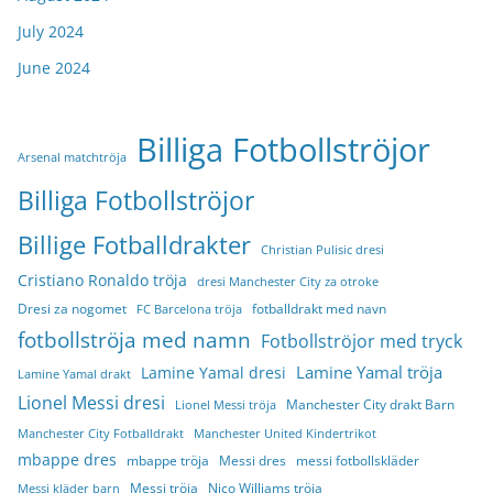
July 2024
June 2024
Billiga Fotbollströjor
Arsenal matchtröja
Billiga Fotbollströjor
Billige Fotballdrakter
Christian Pulisic dresi
Cristiano Ronaldo tröja
dresi Manchester City za otroke
Dresi za nogomet
fotballdrakt med navn
FC Barcelona tröja
fotbollströja med namn
Fotbollströjor med tryck
Lamine Yamal tröja
Lamine Yamal dresi
Lamine Yamal drakt
Lionel Messi dresi
Manchester City drakt Barn
Lionel Messi tröja
Manchester City Fotballdrakt
Manchester United Kindertrikot
mbappe dres
mbappe tröja
Messi dres
messi fotbollskläder
Messi tröja
Nico Williams tröja
Messi kläder barn