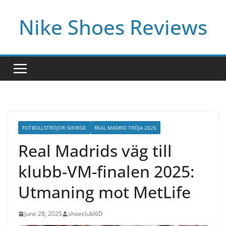
Skip
Nike Shoes Reviews
to
content
FOTBOLLSTRÖJOR SVERIGE
REAL MADRID TRÖJA 2025
Real Madrids väg till
klubb-VM-finalen 2025:
Utmaning mot MetLife
June 28, 2025
shoeclubl6D