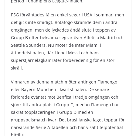
period i Champions League-finalen.
PSG förväntades få en enkel seger i USA i sommar, men
det gick inte smidigt. Botafogo skrämde dem i andra
omgången, men de lyckades ändå sluta i toppen av
Grupp B efter bekväma segrar över Atletico Madrid och
Seattle Sounders. Nu möter de Inter Miami i
åttondelsfinalen, där Lionel Messi och hans
superstjärnelagkamrater förbereder sig för en stor
skräll.
Vinnaren av denna match möter antingen Flamengo
eller Bayern München i kvartsfinalen. De senare
förlorade oväntat mot Benfica i tredje omgången och
sjönk till andra plats i Grupp C, medan Flamengo har
säkrat topplaceringen i Grupp D med en
gruppspelsmatch kvar. Det brasilianska laget toppar för
närvarande Serie A-tabellen och har visat titelpotential
hittills.