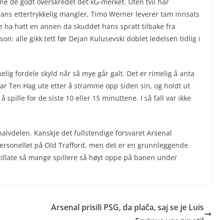
ne de godt overskredet det xG-merket. Uten tvil har
ans ettertrykkelig mangler, Timo Werner leverer tam innsats
ha hatt en annen da skuddet hans spratt tilbake fra
n: alle gikk tett før Dejan Kulusevski doblet ledelsen tidlig i
elig fordele skyld når så mye går galt. Det er rimelig å anta
ar Ten Hag ute etter å stramme opp siden sin, og holdt ut
spille for de siste 10 eller 15 minuttene. I så fall var ikke
vdelen. Kanskje det fullstendige forsvaret Arsenal
 personellet på Old Trafford, men det er en grunnleggende
 å tillate så mange spillere så høyt oppe på banen under
Arsenal prisili PSG, da plača, saj se je Luis