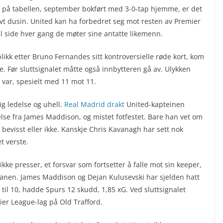
på tabellen, september bokført med 3-0-tap hjemme, er det
alvt dusin. United kan ha forbedret seg mot resten av Premier
til side hver gang de møter sine antatte likemenn.
likk etter Bruno Fernandes sitt kontroversielle røde kort, kom
 Før sluttsignalet måtte også innbytteren gå av. Ulykken
e var, spesielt med 11 mot 11.
g ledelse og uhell.
Real Madrid drakt
United-kapteinen
telse fra James Maddison, og mistet fotfestet. Bare han vet om
bevisst eller ikke. Kanskje Chris Kavanagh har sett nok
t verste.
ikke presser, et forsvar som fortsetter å falle mot sin keeper,
anen. James Maddison og Dejan Kulusevski har sjelden hatt
t til 10, hadde Spurs 12 skudd, 1,85 xG. Ved sluttsignalet
er League-lag på Old Trafford.