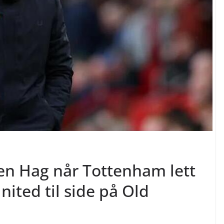
ten Hag når Tottenham lett
ited til side på Old