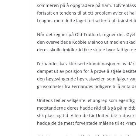
sommeren på å oppgradere på ham. Tolvteplass 
fortsatt en tendens til at ett problem avler et h
League, men dette laget fortsetter å bli børstet 
Når det regner på Old Trafford, regner det. Øyeb
den overveldede Kobbie Mainoo ut med en skade.
deres skulle imidlertid ikke skjule hvor fattige d
Fernandes karakteriserte kombinasjonen av dårli
dampet ut av posisjon for å prøve å stjele besit
den høytsvingende høyrestøvelen som følger var 
grusomheter fra Fernandes tidligere til å anta de
Uniteds feil er velkjente: et angrep som egentlig 
motstanderne deres hadde råd til å gå på midtb
slik plass og tid. Allerede før United ble reduser
hadde de de mest forventede målene til et Premi