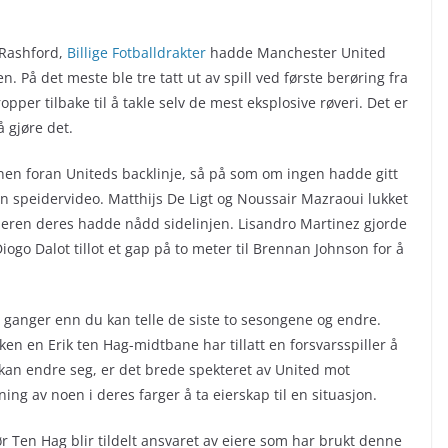
 Rashford,
Billige Fotballdrakter
hadde Manchester United
n. På det meste ble tre tatt ut av spill ved første berøring fra
per tilbake til å takle selv de mest eksplosive røveri. Det er
å gjøre det.
en foran Uniteds backlinje, så på som om ingen hadde gitt
n speidervideo. Matthijs De Ligt og Noussair Mazraoui lukket
eren deres hadde nådd sidelinjen. Lisandro Martinez gjorde
Diogo Dalot tillot et gap på to meter til Brennan Johnson for å
e ganger enn du kan telle de siste to sesongene og endre.
en en Erik ten Hag-midtbane har tillatt en forsvarsspiller å
kan endre seg, er det brede spekteret av United mot
ing av noen i deres farger å ta eierskap til en situasjon.
ør Ten Hag blir tildelt ansvaret av eiere som har brukt denne