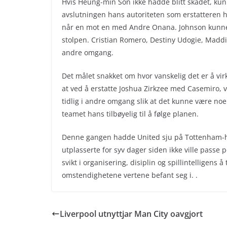
Hvis Heung-min Son ikke hadde blitt skadet, kun
avslutningen hans autoriteten som erstatteren h
når en mot en med Andre Onana. Johnson kunne 
stolpen. Cristian Romero, Destiny Udogie, Maddiso
andre omgang.
Det målet snakket om hvor vanskelig det er å virk
at ved å erstatte Joshua Zirkzee med Casemiro, v
tidlig i andre omgang slik at det kunne være noe å 
teamet hans tilbøyelig til å følge planen.
Denne gangen hadde United sju på Tottenham-hal
utplasserte for syv dager siden ikke ville passe
svikt i organisering, disiplin og spillintelligens
omstendighetene vertene befant seg i. .
Liverpool utnyttjar Man City oavgjort