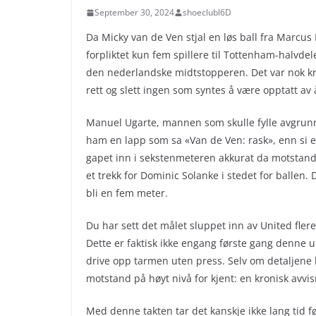
September 30, 2024
shoeclubl6D
Da Micky van de Ven stjal en løs ball fra Marcus
forpliktet kun fem spillere til Tottenham-halvdele
den nederlandske midtstopperen. Det var nok krop
rett og slett ingen som syntes å være opptatt av 
Manuel Ugarte, mannen som skulle fylle avgrunn
ham en lapp som sa «Van de Ven: rask», enn si e
gapet inn i sekstenmeteren akkurat da motstand
et trekk for Dominic Solanke i stedet for ballen. 
bli en fem meter.
Du har sett det målet sluppet inn av United fler
Dette er faktisk ikke engang første gang denne uk
drive opp tarmen uten press. Selv om detaljene 
motstand på høyt nivå for kjent: en kronisk avvisn
Med denne takten tar det kanskje ikke lang tid f