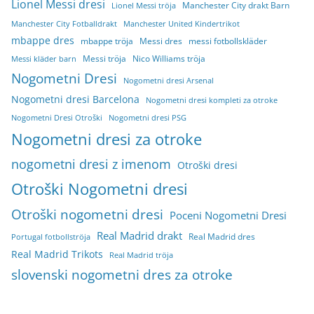
Lionel Messi dresi
Manchester City drakt Barn
Lionel Messi tröja
Manchester City Fotballdrakt
Manchester United Kindertrikot
mbappe dres
mbappe tröja
Messi dres
messi fotbollskläder
Messi tröja
Nico Williams tröja
Messi kläder barn
Nogometni Dresi
Nogometni dresi Arsenal
Nogometni dresi Barcelona
Nogometni dresi kompleti za otroke
Nogometni Dresi Otroški
Nogometni dresi PSG
Nogometni dresi za otroke
nogometni dresi z imenom
Otroški dresi
Otroški Nogometni dresi
Otroški nogometni dresi
Poceni Nogometni Dresi
Real Madrid drakt
Real Madrid dres
Portugal fotbollströja
Real Madrid Trikots
Real Madrid tröja
slovenski nogometni dres za otroke