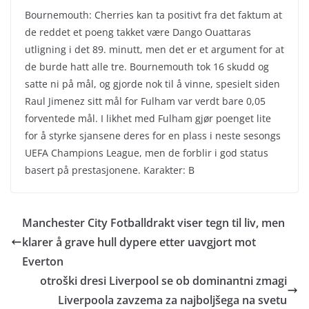
Bournemouth: Cherries kan ta positivt fra det faktum at
de reddet et poeng takket være Dango Ouattaras
utligning i det 89. minutt, men det er et argument for at
de burde hatt alle tre. Bournemouth tok 16 skudd og
satte ni på mål, og gjorde nok til å vinne, spesielt siden
Raul Jimenez sitt mål for Fulham var verdt bare 0,05
forventede mål. I likhet med Fulham gjør poenget lite
for å styrke sjansene deres for en plass i neste sesongs
UEFA Champions League, men de forblir i god status
basert på prestasjonene. Karakter: B
Manchester City Fotballdrakt viser tegn til liv, men
klarer å grave hull dypere etter uavgjort mot
Everton
otroški dresi Liverpool se ob dominantni zmagi
Liverpoola zavzema za najboljšega na svetu