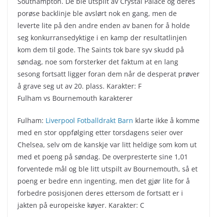
Southampton. De ble utspilt av Crystal Palace og deres
porøse backlinje ble avslørt nok en gang, men de
leverte lite på den andre enden av banen for å holde
seg konkurransedyktige i en kamp der resultatlinjen
kom dem til gode. The Saints tok bare syv skudd på
søndag, noe som forsterker det faktum at en lang
sesong fortsatt ligger foran dem når de desperat prøver
å grave seg ut av 20. plass. Karakter: F
Fulham vs Bournemouth karakterer
Fulham:
Liverpool Fotballdrakt Barn
klarte ikke å komme
med en stor oppfølging etter torsdagens seier over
Chelsea, selv om de kanskje var litt heldige som kom ut
med et poeng på søndag. De overpresterte sine 1,01
forventede mål og ble litt utspilt av Bournemouth, så et
poeng er bedre enn ingenting, men det gjør lite for å
forbedre posisjonen deres ettersom de fortsatt er i
jakten på europeiske køyer. Karakter: C