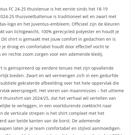
ntus FC 24-25 thuistenue is het eerste sinds het 18-19
024-25 thuisvoetbaltenue is traditioneel wit en zwart met
das-logo en het Juventus-embleem. Officieel zijn de kleuren
akt van lichtgewicht, 100% gerecycled polyester en houdt je
n. Dit shirt is gemaakt met jouw comfort in gedachten en is
je droog en comfortabel houdt door effectief vocht te
s en rechte zoom zorgen voor een ademende kledij.
rt is geïnspireerd op eerdere tenues met zijn opvallende
rlijk bieden. Zwart en wit vermengen zich in een gedurfde
subtiele gekraterde afbeelding over het hele oppervlak die
lak weerspiegelt. Het vieren van maanmissies – het ultieme
t thuisshirt van 2024/25, dat het verhaal wil vertellen van
lijke te verleggen, in een voortdurende zoektocht naar
n de verticale strepen is het shirt compleet met het
eerd aan beide kanten van de borst. De ademende
en laten je je team comfortabel en stijlvol aanmoedigen.