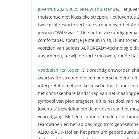
Juventus 2024/2025 Nieuw Thuistenue
, Het Juve
thuistenue met klassieke strepen. Het Juventus 2
twee grote zwarte verticale strepen over het Adi
gewoon “Wit/Zwart”. Dit shirt is vakkundig gema
comfortabel, zodat je je steun in stijl kunt tone
voorzien van adidas’ AEROREADY-technologie die 
absorberen, terwijl de korte mouwen, ronde hal
Voetbalshirts Kopen
, Dit prachtig ontworpen shi
zwart-witte strepen die een onderscheidend uite
interpretatie met een kosmische touch, met een 
het onmiskenbare landschap van het maanopperv
symbool van pioniersgeest: dit is het doel van he
Juventus’ toewijding om de grenzen van het moge
vooruitgang. Met een subtiele tonale print binne
teamwapen en het adidas-logo trots geposition
AEROREADY-stof en het premium geborduurde wap