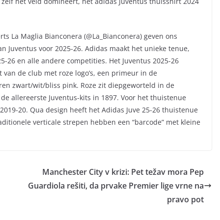
zelf het veld domineert, het adidas Juventus thuisshirt 2024
perts La Maglia Bianconera (@La_Bianconera) geven ons
an Juventus voor 2025-26. Adidas maakt het unieke tenue,
5-26 en alle andere competities. Het Juventus 2025-26
t van de club met roze logo’s, een primeur in de
ren zwart/wit/bliss pink. Roze zit diepgeworteld in de
de allereerste Juventus-kits in 1897. Voor het thuistenue
n 2019-20. Qua design heeft het Adidas Juve 25-26 thuistenue
ditionele verticale strepen hebben een “barcode” met kleine
Manchester City v krizi: Pet težav mora Pep
Guardiola rešiti, da prvake Premier lige vrne na
pravo pot