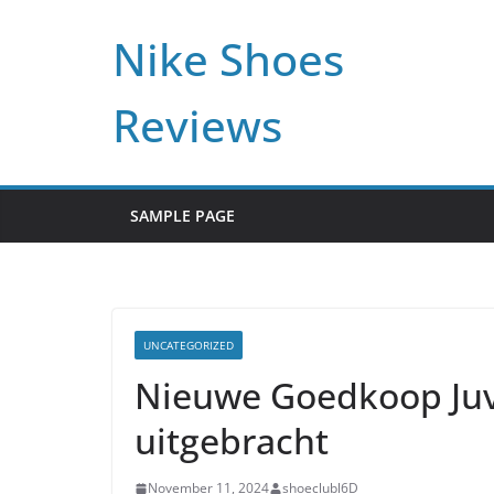
Skip
Nike Shoes
to
content
Reviews
SAMPLE PAGE
UNCATEGORIZED
Nieuwe Goedkoop Juv
uitgebracht
November 11, 2024
shoeclubl6D