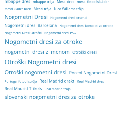
mbappe dres
mbappe tröja
Messi dres
messi fotbollskläder
Messi tröja
Nico Williams tröja
Messi kläder barn
Nogometni Dresi
Nogometni dresi Arsenal
Nogometni dresi Barcelona
Nogometni dresi kompleti za otroke
Nogometni Dresi Otroški
Nogometni dresi PSG
Nogometni dresi za otroke
nogometni dresi z imenom
Otroški dresi
Otroški Nogometni dresi
Otroški nogometni dresi
Poceni Nogometni Dresi
Real Madrid drakt
Real Madrid dres
Portugal fotbollströja
Real Madrid Trikots
Real Madrid tröja
slovenski nogometni dres za otroke