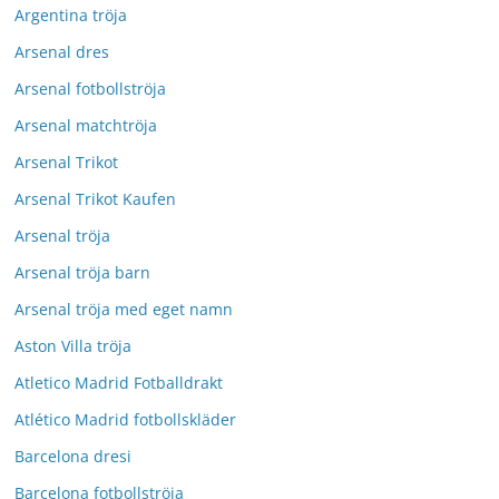
Argentina tröja
Arsenal dres
Arsenal fotbollströja
Arsenal matchtröja
Arsenal Trikot
Arsenal Trikot Kaufen
Arsenal tröja
Arsenal tröja barn
Arsenal tröja med eget namn
Aston Villa tröja
Atletico Madrid Fotballdrakt
Atlético Madrid fotbollskläder
Barcelona dresi
Barcelona fotbollströja