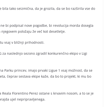
e bila tako seizmična, da je grozila, da se bo razširila vse do
 ne bi podpisal nove pogodbe, bi revolucija morda dosegla
a njegovem položaju že več kot desetletje.
vsaj v bližnji prihodnosti.
SG za naslednjo sezono zgradil konkurenčno ekipo v Ligi
a Parku princev, imajo prvaki Ligue 1 vsaj možnost, da se
ta, čeprav sestava ekipe kaže, da bo to projekt, ki mu bo
Reala Florentino Perez ostane s krvavim nosom, a to se je
korajda ujel nepripravljenega.