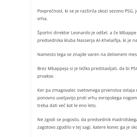
Povprečnost, ki se je razširila skozi sezono PSG, j
vrha.
Športni direktor Leonardo je odšel, a če Mbappe
predsednika kluba Nasserja Al-Khelaifija, ki je n
Namesto tega se znajde varen na delovnem mestu 
Brez Mbappeja si je težko predstavljati, da bi P
prvakov.
Ker pa zmagovalec svetovnega prvenstva ostaja n
ponovno uveljavijo proti vrhu evropskega nogome
treba dati več kot le eno leto.
Ne zgodi se pogosto, da predsednik madridskega 
zagotovo zgodilo v tej sagi, katere konec ga je s