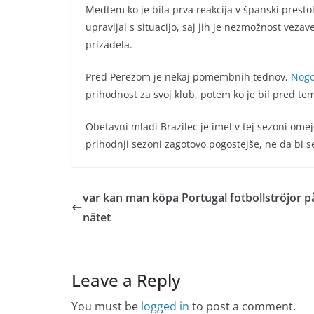
Medtem ko je bila prva reakcija v španski prestol
upravljal s situacijo, saj jih je nezmožnost v
prizadela.
Pred Perezom je nekaj pomembnih tednov,
Nogo
prihodnost za svoj klub, potem ko je bil pred 
Obetavni mladi Brazilec je imel v tej sezoni ome
prihodnji sezoni zagotovo pogostejše, ne da bi se
var kan man köpa Portugal fotbollströjor p
nätet
Leave a Reply
You must be
logged in
to post a comment.