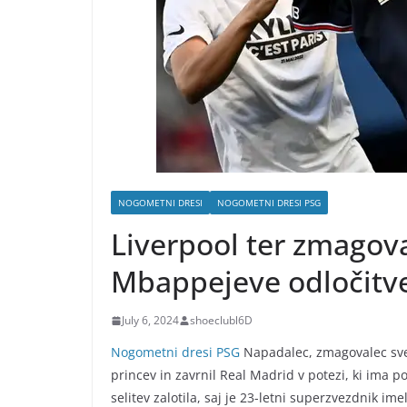
NOGOMETNI DRESI
NOGOMETNI DRESI PSG
Liverpool ter zmagova
Mbappejeve odločitve
July 6, 2024
shoeclubl6D
Nogometni dresi PSG
Napadalec, zmagovalec svet
princev in zavrnil Real Madrid v potezi, ki ima
selitev zalotila, saj je 23-letni superzvezdnik i