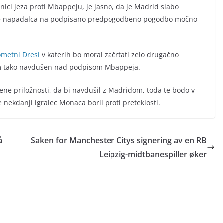
nici jeza proti Mbappeju, je jasno, da je Madrid slabo
ezave napadalca na podpisano predpogodbeno pogodbo močno
metni Dresi
v katerih bo moral začrtati zelo drugačno
tem tako navdušen nad podpisom Mbappeja.
jene priložnosti, da bi navdušil z Madridom, toda te bodo v
 nekdanji igralec Monaca boril proti preteklosti.
å
Saken for Manchester Citys signering av en RB
Leipzig-midtbanespiller øker