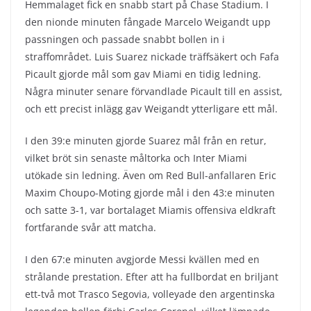
Hemmalaget fick en snabb start på Chase Stadium. I
den nionde minuten fångade Marcelo Weigandt upp
passningen och passade snabbt bollen in i
straffområdet. Luis Suarez nickade träffsäkert och Fafa
Picault gjorde mål som gav Miami en tidig ledning.
Några minuter senare förvandlade Picault till en assist,
och ett precist inlägg gav Weigandt ytterligare ett mål.
I den 39:e minuten gjorde Suarez mål från en retur,
vilket bröt sin senaste måltorka och Inter Miami
utökade sin ledning. Även om Red Bull-anfallaren Eric
Maxim Choupo-Moting gjorde mål i den 43:e minuten
och satte 3-1, var bortalaget Miamis offensiva eldkraft
fortfarande svår att matcha.
I den 67:e minuten avgjorde Messi kvällen med en
strålande prestation. Efter att ha fullbordat en briljant
ett-två mot Trasco Segovia, volleyade den argentinska