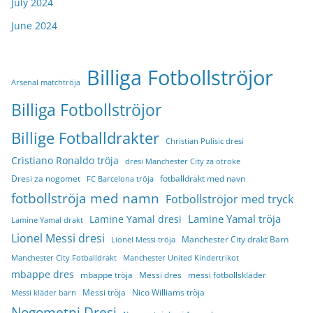
July 2024
June 2024
Billiga Fotbollströjor
Arsenal matchtröja
Billiga Fotbollströjor
Billige Fotballdrakter
Christian Pulisic dresi
Cristiano Ronaldo tröja
dresi Manchester City za otroke
Dresi za nogomet
fotballdrakt med navn
FC Barcelona tröja
fotbollströja med namn
Fotbollströjor med tryck
Lamine Yamal tröja
Lamine Yamal dresi
Lamine Yamal drakt
Lionel Messi dresi
Manchester City drakt Barn
Lionel Messi tröja
Manchester City Fotballdrakt
Manchester United Kindertrikot
mbappe dres
mbappe tröja
Messi dres
messi fotbollskläder
Messi tröja
Nico Williams tröja
Messi kläder barn
Nogometni Dresi