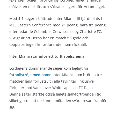
legenden bollen förbi Carlos Coronel, vilket lämnade
målvakten maktlös och säkrade segern för Heron-laget.
Med 4-1-segern klättrade Inter Miami till fjärdeplats i
MLS Eastern Conference med 21 poäng, bara tre poäng
efter ledande Columbus Crew, som slog Charlotte FC.
Viktigt är att Heron har en match till godo och
topplaceringen är fortfarande inom räckhåll.
Inter Miami står inför ett tufft spelschema
Lördagens dominerande seger kom lägligt för
fotbollströja med namn
Inter Miami, som bröt en tre
matcher lång förlustsvit i alla tävlingar, inklusive
förluster mot Vancouver Whitecaps och FC Dallas.
Denna seger stärkte också lagets självförtroende i tid,
vilket gjorde att de kunde möta den svåra resan framför
sig.