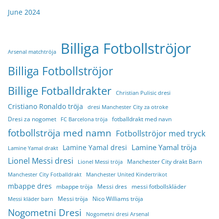
June 2024
Billiga Fotbollströjor
Arsenal matchtröja
Billiga Fotbollströjor
Billige Fotballdrakter
Christian Pulisic dresi
Cristiano Ronaldo tröja
dresi Manchester City za otroke
Dresi za nogomet
fotballdrakt med navn
FC Barcelona tröja
fotbollströja med namn
Fotbollströjor med tryck
Lamine Yamal tröja
Lamine Yamal dresi
Lamine Yamal drakt
Lionel Messi dresi
Manchester City drakt Barn
Lionel Messi tröja
Manchester City Fotballdrakt
Manchester United Kindertrikot
mbappe dres
mbappe tröja
Messi dres
messi fotbollskläder
Messi tröja
Nico Williams tröja
Messi kläder barn
Nogometni Dresi
Nogometni dresi Arsenal