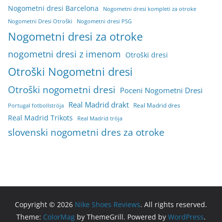
Nogometni dresi Barcelona
Nogometni dresi kompleti za otroke
Nogometni Dresi Otroški
Nogometni dresi PSG
Nogometni dresi za otroke
nogometni dresi z imenom
Otroški dresi
Otroški Nogometni dresi
Otroški nogometni dresi
Poceni Nogometni Dresi
Real Madrid drakt
Real Madrid dres
Portugal fotbollströja
Real Madrid Trikots
Real Madrid tröja
slovenski nogometni dres za otroke
Copyright © 2026
Nike Shoes Reviews
. All rights reserved.
Theme:
ColorMag
by ThemeGrill. Powered by
WordPress
.