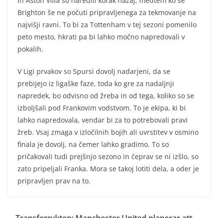
in Aston Villa so naredili korak nazaj, medtem ko se
Brighton še ne počuti pripravljenega za tekmovanje na
najvišji ravni. To bi za Tottenham v tej sezoni pomenilo
peto mesto, hkrati pa bi lahko močno napredovali v
pokalih.
V Ligi prvakov so Spursi dovolj nadarjeni, da se
prebijejo iz ligaške faze, toda ko gre za nadaljnji
napredek, bo odvisno od žreba in od tega, koliko so se
izboljšali pod Frankovim vodstvom. To je ekipa, ki bi
lahko napredovala, vendar bi za to potrebovali pravi
žreb. Vsaj zmaga v izločilnih bojih ali uvrstitev v osmino
finala je dovolj, na čemer lahko gradimo. To so
pričakovali tudi prejšnjo sezono in čeprav se ni izšlo, so
zato pripeljali Franka. Mora se takoj lotiti dela, a oder je
pripravljen prav na to.