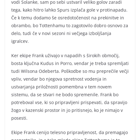
vodi Solanke, sam po sebi ustvaril veliko golov zaradi
tega, kako hitro lahko Spurs izplača gole v protinapadu.
Če k temu dodamo še osredotočenost na prekinitve in
obrambo, bo Tottenhamu to zagotovilo dobro osnovo za
delo, tudi če v novi sezoni ni večjega izboljšanja
igralcev.
Ker ekipe Frank uživajo v napadih s širokih območij,
bosta ključna Kudus in Porro, vendar je treba spremljati
tudi Wilsona Odeberta. Poškodbe so mu preprečile večji
vpliv, vendar bo njegova spretnost vodenja in
ustvarjanja priložnosti pomembna v tem novem
sistemu, da se stvari ne bodo spremenile. Frank bo
potreboval vse, ki so pripravljeni prispevati, da spravijo
žogo v kazenski prostor in jo pritisnejo, ko je nimajo v
posesti.
Ekipe Frank cenijo telesno pripravljenost, da premagajo