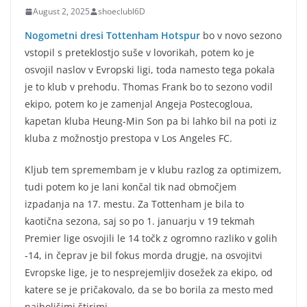
August 2, 2025
shoeclubl6D
Nogometni dresi Tottenham Hotspur
bo v novo sezono
vstopil s preteklostjo suše v lovorikah, potem ko je
osvojil naslov v Evropski ligi, toda namesto tega pokala
je to klub v prehodu. Thomas Frank bo to sezono vodil
ekipo, potem ko je zamenjal Angeja Postecogloua,
kapetan kluba Heung-Min Son pa bi lahko bil na poti iz
kluba z možnostjo prestopa v Los Angeles FC.
Kljub tem spremembam je v klubu razlog za optimizem,
tudi potem ko je lani končal tik nad območjem
izpadanja na 17. mestu. Za Tottenham je bila to
kaotična sezona, saj so po 1. januarju v 19 tekmah
Premier lige osvojili le 14 točk z ogromno razliko v golih
-14, in čeprav je bil fokus morda drugje, na osvojitvi
Evropske lige, je to nesprejemljiv dosežek za ekipo, od
katere se je pričakovalo, da se bo borila za mesto med
najboljšimi štirimi.