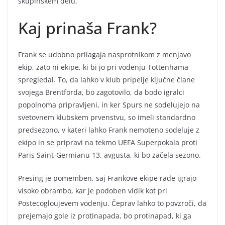
skupinskem delu.
Kaj prinaša Frank?
Frank se udobno prilagaja nasprotnikom z menjavo
ekip, zato ni ekipe, ki bi jo pri vodenju Tottenhama
spregledal. To, da lahko v klub pripelje ključne člane
svojega Brentforda, bo zagotovilo, da bodo igralci
popolnoma pripravljeni, in ker Spurs ne sodelujejo na
svetovnem klubskem prvenstvu, so imeli standardno
predsezono, v kateri lahko Frank nemoteno sodeluje z
ekipo in se pripravi na tekmo UEFA Superpokala proti
Paris Saint-Germianu 13. avgusta, ki bo začela sezono.
Presing je pomemben, saj Frankove ekipe rade igrajo
visoko obrambo, kar je podoben vidik kot pri
Postecogloujevem vodenju. Čeprav lahko to povzroči, da
prejemajo gole iz protinapada, bo protinapad, ki ga