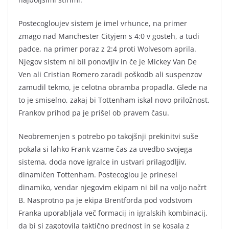
Postecogloujev sistem je imel vrhunce, na primer
zmago nad Manchester Cityjem s 4:0 v gosteh, a tudi
padce, na primer poraz z 2:4 proti Wolvesom aprila.
Njegov sistem ni bil ponovljiv in če je Mickey Van De
Ven ali Cristian Romero zaradi poškodb ali suspenzov
zamudil tekmo, je celotna obramba propadla. Glede na
to je smiselno, zakaj bi Tottenham iskal novo priložnost,
Frankov prihod pa je prišel ob pravem času.
Neobremenjen s potrebo po takojšnji prekinitvi suše
pokala si lahko Frank vzame čas za uvedbo svojega
sistema, doda nove igralce in ustvari prilagodljiv,
dinamičen Tottenham. Postecoglou je prinesel
dinamiko, vendar njegovim ekipam ni bil na voljo načrt
B. Nasprotno pa je ekipa Brentforda pod vodstvom
Franka uporabljala več formacij in igralskih kombinacij,
da bi si zagotovila taktično prednost in se kosala z