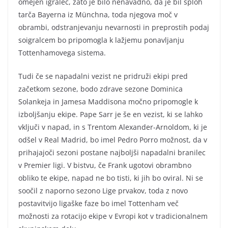
omejen igralec, zato je bilo nenavadno, da je bil sploh
tarča Bayerna iz Münchna, toda njegova moč v
obrambi, odstranjevanju nevarnosti in preprostih podaj
soigralcem bo pripomogla k lažjemu ponavljanju
Tottenhamovega sistema.
Tudi če se napadalni vezist ne pridruži ekipi pred
začetkom sezone, bodo zdrave sezone Dominica
Solankeja in Jamesa Maddisona močno pripomogle k
izboljšanju ekipe. Pape Sarr je še en vezist, ki se lahko
vključi v napad, in s Trentom Alexander-Arnoldom, ki je
odšel v Real Madrid, bo imel Pedro Porro možnost, da v
prihajajoči sezoni postane najboljši napadalni branilec
v Premier ligi. V bistvu, če Frank ugotovi obrambno
obliko te ekipe, napad ne bo tisti, ki jih bo oviral. Ni se
soočil z naporno sezono Lige prvakov, toda z novo
postavitvijo ligaške faze bo imel Tottenham več
možnosti za rotacijo ekipe v Evropi kot v tradicionalnem