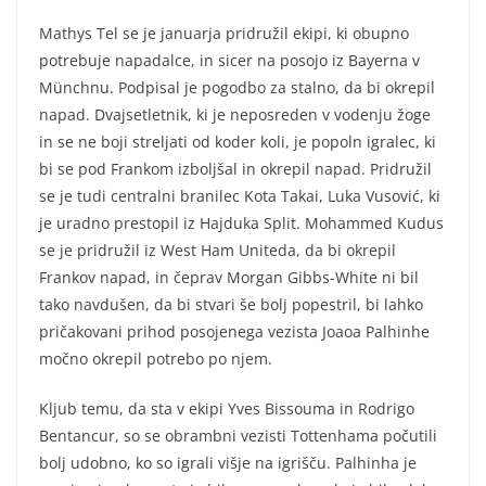
Mathys Tel se je januarja pridružil ekipi, ki obupno
potrebuje napadalce, in sicer na posojo iz Bayerna v
Münchnu. Podpisal je pogodbo za stalno, da bi okrepil
napad. Dvajsetletnik, ki je neposreden v vodenju žoge
in se ne boji streljati od koder koli, je popoln igralec, ki
bi se pod Frankom izboljšal in okrepil napad. Pridružil
se je tudi centralni branilec Kota Takai, Luka Vusović, ki
je uradno prestopil iz Hajduka Split. Mohammed Kudus
se je pridružil iz West Ham Uniteda, da bi okrepil
Frankov napad, in čeprav Morgan Gibbs-White ni bil
tako navdušen, da bi stvari še bolj popestril, bi lahko
pričakovani prihod posojenega vezista Joaoa Palhinhe
močno okrepil potrebo po njem.
Kljub temu, da sta v ekipi Yves Bissouma in Rodrigo
Bentancur, so se obrambni vezisti Tottenhama počutili
bolj udobno, ko so igrali višje na igrišču. Palhinha je