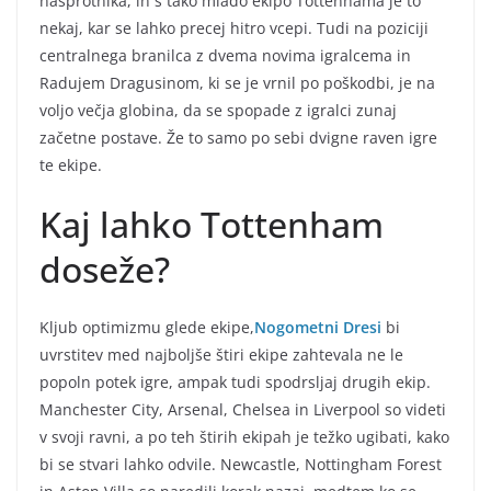
nasprotnika, in s tako mlado ekipo Tottenhama je to
nekaj, kar se lahko precej hitro vcepi. Tudi na poziciji
centralnega branilca z dvema novima igralcema in
Radujem Dragusinom, ki se je vrnil po poškodbi, je na
voljo večja globina, da se spopade z igralci zunaj
začetne postave. Že to samo po sebi dvigne raven igre
te ekipe.
Kaj lahko Tottenham
doseže?
Kljub optimizmu glede ekipe,
Nogometni Dresi
bi
uvrstitev med najboljše štiri ekipe zahtevala ne le
popoln potek igre, ampak tudi spodrsljaj drugih ekip.
Manchester City, Arsenal, Chelsea in Liverpool so videti
v svoji ravni, a po teh štirih ekipah je težko ugibati, kako
bi se stvari lahko odvile. Newcastle, Nottingham Forest