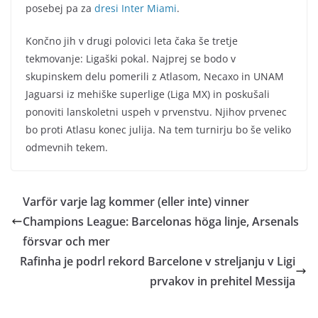
posebej pa za
dresi Inter Miami
.
Končno jih v drugi polovici leta čaka še tretje
tekmovanje: Ligaški pokal. Najprej se bodo v
skupinskem delu pomerili z Atlasom, Necaxo in UNAM
Jaguarsi iz mehiške superlige (Liga MX) in poskušali
ponoviti lanskoletni uspeh v prvenstvu. Njihov prvenec
bo proti Atlasu konec julija. Na tem turnirju bo še veliko
odmevnih tekem.
Varför varje lag kommer (eller inte) vinner
Champions League: Barcelonas höga linje, Arsenals
försvar och mer
Rafinha je podrl rekord Barcelone v streljanju v Ligi
prvakov in prehitel Messija