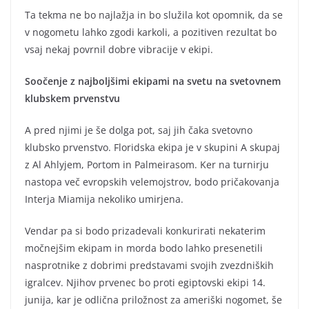
Ta tekma ne bo najlažja in bo služila kot opomnik, da se
v nogometu lahko zgodi karkoli, a pozitiven rezultat bo
vsaj nekaj povrnil dobre vibracije v ekipi.
Soočenje z najboljšimi ekipami na svetu na svetovnem
klubskem prvenstvu
A pred njimi je še dolga pot, saj jih čaka svetovno
klubsko prvenstvo. Floridska ekipa je v skupini A skupaj
z Al Ahlyjem, Portom in Palmeirasom. Ker na turnirju
nastopa več evropskih velemojstrov, bodo pričakovanja
Interja Miamija nekoliko umirjena.
Vendar pa si bodo prizadevali konkurirati nekaterim
močnejšim ekipam in morda bodo lahko presenetili
nasprotnike z dobrimi predstavami svojih zvezdniških
igralcev. Njihov prvenec bo proti egiptovski ekipi 14.
junija, kar je odlična priložnost za ameriški nogomet, še