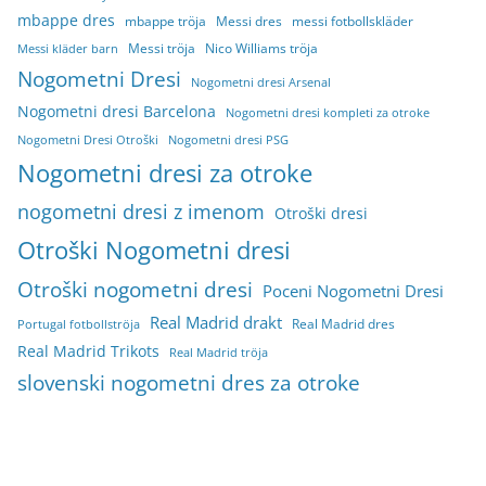
mbappe dres
mbappe tröja
Messi dres
messi fotbollskläder
Messi tröja
Nico Williams tröja
Messi kläder barn
Nogometni Dresi
Nogometni dresi Arsenal
Nogometni dresi Barcelona
Nogometni dresi kompleti za otroke
Nogometni Dresi Otroški
Nogometni dresi PSG
Nogometni dresi za otroke
nogometni dresi z imenom
Otroški dresi
Otroški Nogometni dresi
Otroški nogometni dresi
Poceni Nogometni Dresi
Real Madrid drakt
Real Madrid dres
Portugal fotbollströja
Real Madrid Trikots
Real Madrid tröja
slovenski nogometni dres za otroke