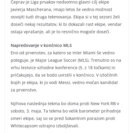
Čeprav je Liga prvakov nedvomno glavni cilj ekipe
Javierja Mascherana, imajo letos še vedno možnost
osvojiti tudi druga tekmovanja. Ekipa si v tej sezoni želi
doseči nekaj rezultatov, ki bi dokazali rast ekipe, vendar
ostaja vprašanje, ali je to resnično mogoče doseči.
Napredovanje v končnico MLS
Eno od prvenstev, za katero se Inter Miami še vedno
poteguje, je Major League Soccer (MLS). Trenutno so na
vrhu lestvice vzhodne konference (5. z 18 točkami) in
pričakujejo, da se bodo uvrstili v končnico. V izločilnih
bojih je ekipa, ki jo vodi Messi, vedno močan kandidat
za prvenstvo.
Njihova naslednja tekma bo doma proti New York RB v
soboto, 3. maja. Ta tekma bo velik barometer prihodnje
smeri ekipe, saj so se pred šokantnim porazom proti
Whitecapsom vztrajno izboljševali.