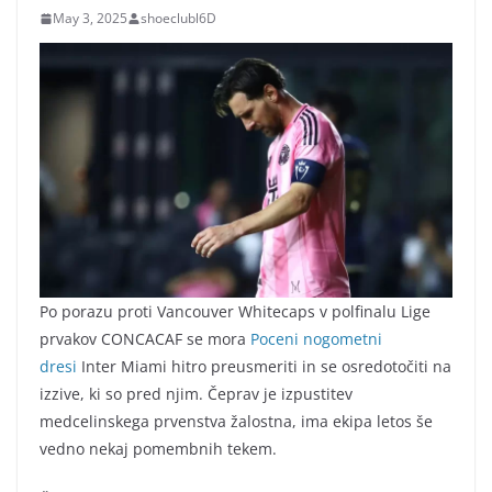
May 3, 2025
shoeclubl6D
Po porazu proti Vancouver Whitecaps v polfinalu Lige
prvakov CONCACAF se mora
Poceni nogometni
dresi
Inter Miami hitro preusmeriti in se osredotočiti na
izzive, ki so pred njim. Čeprav je izpustitev
medcelinskega prvenstva žalostna, ima ekipa letos še
vedno nekaj pomembnih tekem.