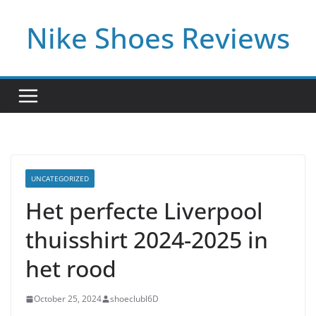
Skip
Nike Shoes Reviews
to
content
UNCATEGORIZED
Het perfecte Liverpool
thuisshirt 2024-2025 in
het rood
October 25, 2024
shoeclubl6D