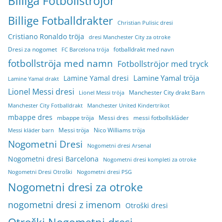
Billiga Fotbollströjor
Billige Fotballdrakter
Christian Pulisic dresi
Cristiano Ronaldo tröja
dresi Manchester City za otroke
Dresi za nogomet
fotballdrakt med navn
FC Barcelona tröja
fotbollströja med namn
Fotbollströjor med tryck
Lamine Yamal tröja
Lamine Yamal dresi
Lamine Yamal drakt
Lionel Messi dresi
Manchester City drakt Barn
Lionel Messi tröja
Manchester City Fotballdrakt
Manchester United Kindertrikot
mbappe dres
mbappe tröja
Messi dres
messi fotbollskläder
Messi tröja
Nico Williams tröja
Messi kläder barn
Nogometni Dresi
Nogometni dresi Arsenal
Nogometni dresi Barcelona
Nogometni dresi kompleti za otroke
Nogometni Dresi Otroški
Nogometni dresi PSG
Nogometni dresi za otroke
nogometni dresi z imenom
Otroški dresi