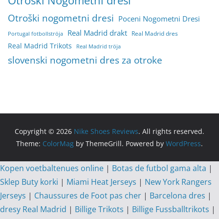
Otroški Nogometni dresi
Otroški nogometni dresi
Poceni Nogometni Dresi
Real Madrid drakt
Real Madrid dres
Portugal fotbollströja
Real Madrid Trikots
Real Madrid tröja
slovenski nogometni dres za otroke
Copyright © 2026
Nike Shoes Reviews
. All rights reserved.
Theme:
ColorMag
by ThemeGrill. Powered by
WordPress
.
Kopen voetbaltenues online
|
Botas de futbol gama alta
|
Sklep Buty korki
|
Miami Heat Jerseys
|
New York Rangers
Jerseys
|
Chaussures de Foot pas cher
|
Barcelona dres
|
dresy Real Madrid
|
Billige Trikots
|
Billige Fussballtrikots
|