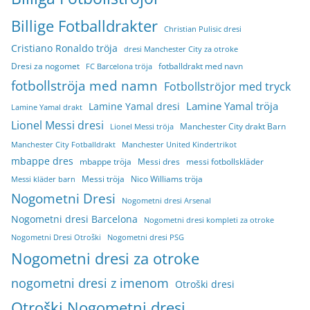
Billige Fotballdrakter
Christian Pulisic dresi
Cristiano Ronaldo tröja
dresi Manchester City za otroke
Dresi za nogomet
fotballdrakt med navn
FC Barcelona tröja
fotbollströja med namn
Fotbollströjor med tryck
Lamine Yamal tröja
Lamine Yamal dresi
Lamine Yamal drakt
Lionel Messi dresi
Manchester City drakt Barn
Lionel Messi tröja
Manchester City Fotballdrakt
Manchester United Kindertrikot
mbappe dres
mbappe tröja
Messi dres
messi fotbollskläder
Messi tröja
Nico Williams tröja
Messi kläder barn
Nogometni Dresi
Nogometni dresi Arsenal
Nogometni dresi Barcelona
Nogometni dresi kompleti za otroke
Nogometni Dresi Otroški
Nogometni dresi PSG
Nogometni dresi za otroke
nogometni dresi z imenom
Otroški dresi
Otroški Nogometni dresi