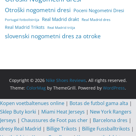
Otroški nogometni dresi
Poceni Nogometni Dresi
Real Madrid drakt
Real Madrid dres
Portugal fotbollströja
Real Madrid Trikots
Real Madrid tröja
slovenski nogometni dres za otroke
Copyright © 2026
Nike Shoes Reviews
. All rights reserved.
Theme:
ColorMag
by ThemeGrill. Powered by
WordPress
.
Kopen voetbaltenues online
|
Botas de futbol gama alta
|
Sklep Buty korki
|
Miami Heat Jerseys
|
New York Rangers
Jerseys
|
Chaussures de Foot pas cher
|
Barcelona dres
|
dresy Real Madrid
|
Billige Trikots
|
Billige Fussballtrikots
|