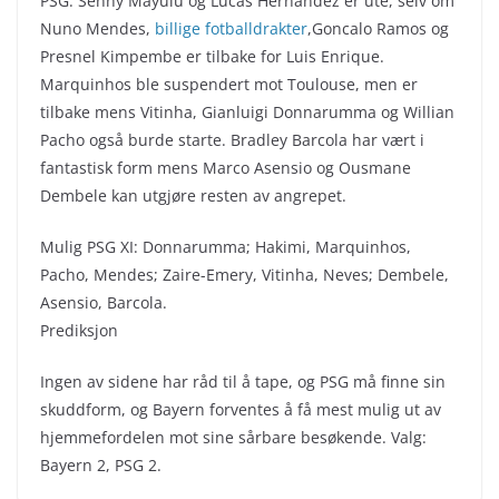
PSG: Senny Mayulu og Lucas Hernandez er ute, selv om
Nuno Mendes,
billige fotballdrakter
,Goncalo Ramos og
Presnel Kimpembe er tilbake for Luis Enrique.
Marquinhos ble suspendert mot Toulouse, men er
tilbake mens Vitinha, Gianluigi Donnarumma og Willian
Pacho også burde starte. Bradley Barcola har vært i
fantastisk form mens Marco Asensio og Ousmane
Dembele kan utgjøre resten av angrepet.
Mulig PSG XI: Donnarumma; Hakimi, Marquinhos,
Pacho, Mendes; Zaire-Emery, Vitinha, Neves; Dembele,
Asensio, Barcola.
Prediksjon
Ingen av sidene har råd til å tape, og PSG må finne sin
skuddform, og Bayern forventes å få mest mulig ut av
hjemmefordelen mot sine sårbare besøkende. Valg:
Bayern 2, PSG 2.