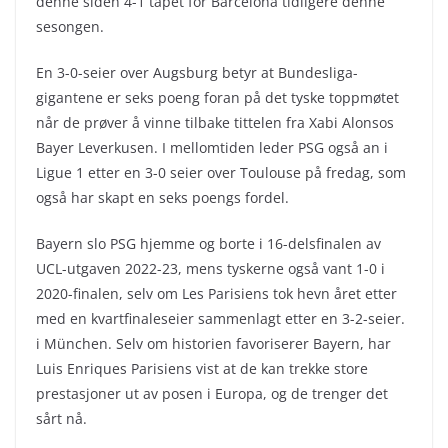
denne siden 4-1 tapet for Barcelona tidligere denne
sesongen.
En 3-0-seier over Augsburg betyr at Bundesliga-
gigantene er seks poeng foran på det tyske toppmøtet
når de prøver å vinne tilbake tittelen fra Xabi Alonsos
Bayer Leverkusen. I mellomtiden leder PSG også an i
Ligue 1 etter en 3-0 seier over Toulouse på fredag, som
også har skapt en seks poengs fordel.
Bayern slo PSG hjemme og borte i 16-delsfinalen av
UCL-utgaven 2022-23, mens tyskerne også vant 1-0 i
2020-finalen, selv om Les Parisiens tok hevn året etter
med en kvartfinaleseier sammenlagt etter en 3-2-seier.
i München. Selv om historien favoriserer Bayern, har
Luis Enriques Parisiens vist at de kan trekke store
prestasjoner ut av posen i Europa, og de trenger det
sårt nå.