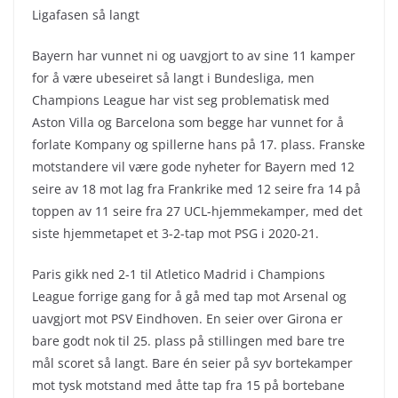
Ligafasen så langt
Bayern har vunnet ni og uavgjort to av sine 11 kamper
for å være ubeseiret så langt i Bundesliga, men
Champions League har vist seg problematisk med
Aston Villa og Barcelona som begge har vunnet for å
forlate Kompany og spillerne hans på 17. plass. Franske
motstandere vil være gode nyheter for Bayern med 12
seire av 18 mot lag fra Frankrike med 12 seire fra 14 på
toppen av 11 seire fra 27 UCL-hjemmekamper, med det
siste hjemmetapet et 3-2-tap mot PSG i 2020-21.
Paris gikk ned 2-1 til Atletico Madrid i Champions
League forrige gang for å gå med tap mot Arsenal og
uavgjort mot PSV Eindhoven. En seier over Girona er
bare godt nok til 25. plass på stillingen med bare tre
mål scoret så langt. Bare én seier på syv bortekamper
mot tysk motstand med åtte tap fra 15 på bortebane