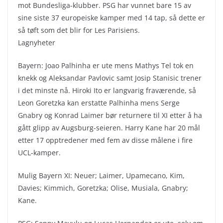
mot Bundesliga-klubber. PSG har vunnet bare 15 av
sine siste 37 europeiske kamper med 14 tap, så dette er
så tøft som det blir for Les Parisiens.
Lagnyheter
Bayern: Joao Palhinha er ute mens Mathys Tel tok en
knekk og Aleksandar Pavlovic samt Josip Stanisic trener
i det minste nå. Hiroki Ito er langvarig fraværende, så
Leon Goretzka kan erstatte Palhinha mens Serge
Gnabry og Konrad Laimer bør returnere til XI etter å ha
gått glipp av Augsburg-seieren. Harry Kane har 20 mål
etter 17 opptredener med fem av disse målene i fire
UCL-kamper.
Mulig Bayern XI: Neuer; Laimer, Upamecano, Kim,
Davies; Kimmich, Goretzka; Olise, Musiala, Gnabry;
Kane.