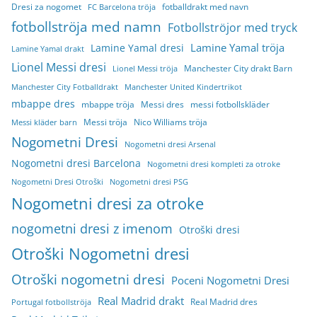
Dresi za nogomet
fotballdrakt med navn
FC Barcelona tröja
fotbollströja med namn
Fotbollströjor med tryck
Lamine Yamal tröja
Lamine Yamal dresi
Lamine Yamal drakt
Lionel Messi dresi
Manchester City drakt Barn
Lionel Messi tröja
Manchester City Fotballdrakt
Manchester United Kindertrikot
mbappe dres
mbappe tröja
Messi dres
messi fotbollskläder
Messi tröja
Nico Williams tröja
Messi kläder barn
Nogometni Dresi
Nogometni dresi Arsenal
Nogometni dresi Barcelona
Nogometni dresi kompleti za otroke
Nogometni Dresi Otroški
Nogometni dresi PSG
Nogometni dresi za otroke
nogometni dresi z imenom
Otroški dresi
Otroški Nogometni dresi
Otroški nogometni dresi
Poceni Nogometni Dresi
Real Madrid drakt
Real Madrid dres
Portugal fotbollströja