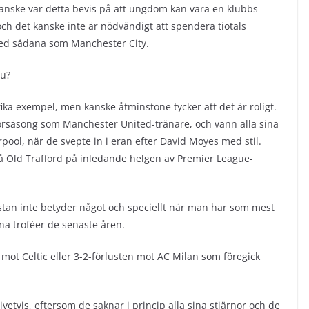
Kanske var detta bevis på att ungdom kan vara en klubbs
ch det kanske inte är nödvändigt att spendera tiotals
 med sådana som Manchester City.
nu?
fika exempel, men kanske åtminstone tycker att det är roligt.
örsäsong som Manchester United-tränare, och vann alla sina
pool, när de svepte in i eran efter David Moyes med stil.
 Old Trafford på inledande helgen av Premier League-
stan inte betyder något och speciellt när man har som mest
ina troféer de senaste åren.
 mot Celtic eller 3-2-förlusten mot AC Milan som föregick
givetvis, eftersom de saknar i princip alla sina stjärnor och de