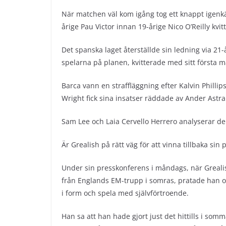
När matchen väl kom igång tog ett knappt igenk
årige Pau Victor innan 19-årige Nico O’Reilly kvitt
Det spanska laget återställde sin ledning via 21-
spelarna på planen, kvitterade med sitt första m
Barca vann en straffläggning efter Kalvin Phillip
Wright fick sina insatser räddade av Ander Astra
Sam Lee och Laia Cervello Herrero analyserar de
Är Grealish på rätt väg för att vinna tillbaka sin p
Under sin presskonferens i måndags, när Grealis
från Englands EM-trupp i somras, pratade han om
i form och spela med självförtroende.
Han sa att han hade gjort just det hittills i somm