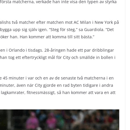
å första matcherna, verkade han inte visa den typen av styrka
lishs två matcher efter matchen mot AC Milan i New York på
bygga upp sig själv igen. “Steg för steg,” sa Guardiola. “Det
söker han. Han kommer att komma till sitt bästa.”
ingen i Orlando i tisdags. 28-åringen hade ett par dribblingar
han tog ett eftertryckligt mål för City och smällde in bollen i
de 45 minuter i var och en av de senaste två matcherna i en
inuter, även när City gjorde en rad byten tidigare i andra
a lagkamrater, fitnessmässigt, så han kommer att vara en att