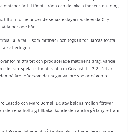
 matcher är till för att träna och de lokala fansens njutning.
c till sin turné under de senaste dagarna, de enda City
båda började här.
tröja i alla fall – som mittback och togs ut för Barcas första
sta kvitteringen.
t ovanför mittfältet och producerade matchens drag, vände
ller sex spelare, för att ställa in Grealish till 2-2. Det är
tiden på året eftersom det negativa inte spelar någon roll.
arc Casado och Marc Bernal. De gav balans mellan försvar
n den ena höll sig tillbaka, kunde den andra gå längre fram
 att Roque flyttade ut på kanten. Victor hade flera chanser