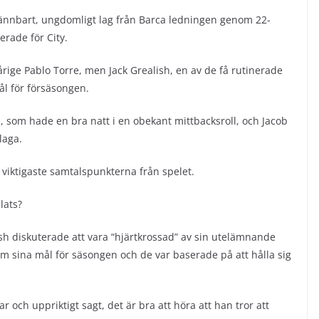
ännbart, ungdomligt lag från Barca ledningen genom 22-
erade för City.
årige Pablo Torre, men Jack Grealish, en av de få rutinerade
ål för försäsongen.
s, som hade en bra natt i en obekant mittbacksroll, och Jacob
laga.
 viktigaste samtalspunkterna från spelet.
lats?
h diskuterade att vara “hjärtkrossad” av sin utelämnande
 sina mål för säsongen och de var baserade på att hålla sig
ar och uppriktigt sagt, det är bra att höra att han tror att