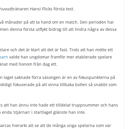
uvudtränaren Hansi Flicks första test.
a två månader på att ta hand om en match. Den perioden har
, men denna första utflykt bidrog till att lindra några av dessa
e och det är klart att det är fast. Trots att han mötte ett
 barn
valde han ungdomar framför mer etablerade spelare
ränat med honom från dag ett.
sen laget saknade förra säsongen är en av fokuspunkterna på
äldigt fokuserade på att vinna tillbaka bollen så snabbt som
rots att han ännu inte hade ett tilldelat truppnummer och hans
enda ‘stjärnan’ i startlaget glänste han inte.
Barcas hierarki att se att de många unga spelarna som var