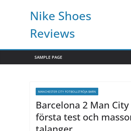
Skip
Nike Shoes
to
content
Reviews
SAMPLE PAGE
MANCHESTER CITY FOTBOLLSTRÖJA BARN
Barcelona 2 Man City 
första test och mass
talanger