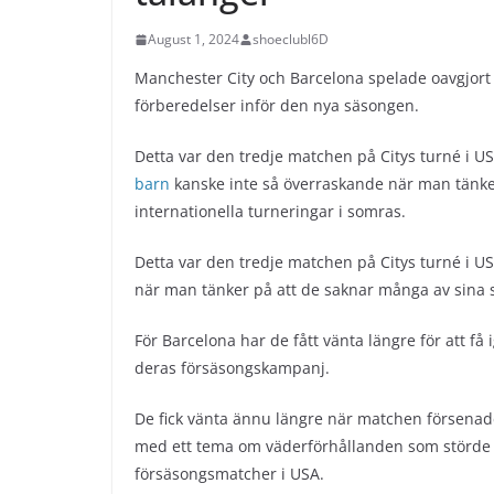
August 1, 2024
shoeclubl6D
Manchester City och Barcelona spelade oavgjort 
förberedelser inför den nya säsongen.
Detta var den tredje matchen på Citys turné i U
barn
kanske inte så överraskande när man tänker
internationella turneringar i somras.
Detta var den tredje matchen på Citys turné i U
när man tänker på att de saknar många av sina s
För Barcelona har de fått vänta längre för att 
deras försäsongskampanj.
De fick vänta ännu längre när matchen försenade
med ett tema om väderförhållanden som störde 
försäsongsmatcher i USA.