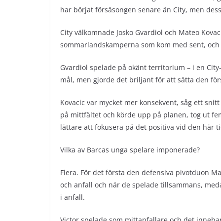
har börjat försäsongen senare än City, men dessa
City välkomnade Josko Gvardiol och Mateo Kovaci
sommarlandskamperna som kom med sent, och 
Gvardiol spelade på okänt territorium – i en City-
mål, men gjorde det briljant för att sätta den för
Kovacic var mycket mer konsekvent, såg ett snit
på mittfältet och körde upp på planen, tog ut fem e
lättare att fokusera på det positiva vid den här 
Vilka av Barcas unga spelare imponerade?
Flera. För det första den defensiva pivotduon M
och anfall och när de spelade tillsammans, meda
i anfall.
Victor spelade som mittanfallare och det innebar