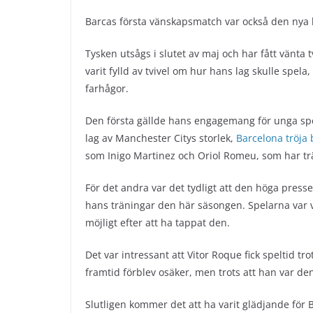
Barcas första vänskapsmatch var också den nya h
Tysken utsågs i slutet av maj och har fått vänt
varit fylld av tvivel om hur hans lag skulle spela
farhågor.
Den första gällde hans engagemang för unga spelar
lag av Manchester Citys storlek,
Barcelona tröja
som Inigo Martinez och Oriol Romeu, som har t
För det andra var det tydligt att den höga pres
hans träningar den här säsongen. Spelarna var v
möjligt efter att ha tappat den.
Det var intressant att Vitor Roque fick speltid t
framtid förblev osäker, men trots att han var den 
Slutligen kommer det att ha varit glädjande för 