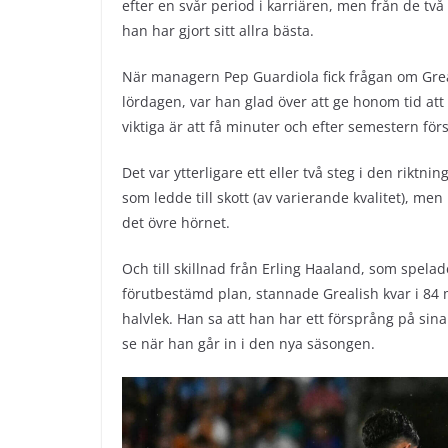
efter en svår period i karriären, men från de tv
han har gjort sitt allra bästa.
När managern Pep Guardiola fick frågan om Grea
lördagen, var han glad över att ge honom tid att 
viktiga är att få minuter och efter semestern för
Det var ytterligare ett eller två steg i den riktn
som ledde till skott (av varierande kvalitet), men 
det övre hörnet.
Och till skillnad från Erling Haaland, som spela
förutbestämd plan, stannade Grealish kvar i 84 m
halvlek. Han sa att han har ett försprång på sin
se när han går in i den nya säsongen.