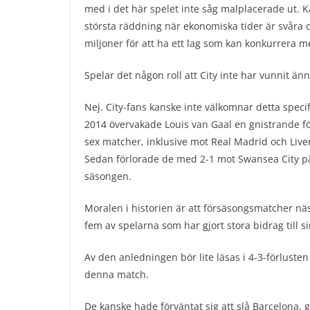
med i det här spelet inte såg malplacerade ut. 
största räddning när ekonomiska tider är svåra o
miljoner för att ha ett lag som kan konkurrera
Spelar det någon roll att City inte har vunnit än
Nej. City-fans kanske inte välkomnar detta speci
2014 övervakade Louis van Gaal en gnistrande f
sex matcher, inklusive mot Real Madrid och Liver
Sedan förlorade de med 2-1 mot Swansea City på
säsongen.
Moralen i historien är att försäsongsmatcher nä
fem av spelarna som har gjort stora bidrag till s
Av den anledningen bör lite läsas i 4-3-förlusten
denna match.
De kanske hade förväntat sig att slå Barcelona, ​​