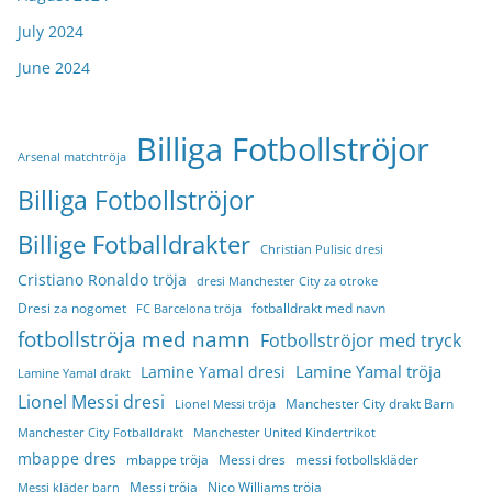
July 2024
June 2024
Billiga Fotbollströjor
Arsenal matchtröja
Billiga Fotbollströjor
Billige Fotballdrakter
Christian Pulisic dresi
Cristiano Ronaldo tröja
dresi Manchester City za otroke
Dresi za nogomet
fotballdrakt med navn
FC Barcelona tröja
fotbollströja med namn
Fotbollströjor med tryck
Lamine Yamal tröja
Lamine Yamal dresi
Lamine Yamal drakt
Lionel Messi dresi
Manchester City drakt Barn
Lionel Messi tröja
Manchester City Fotballdrakt
Manchester United Kindertrikot
mbappe dres
mbappe tröja
Messi dres
messi fotbollskläder
Messi tröja
Nico Williams tröja
Messi kläder barn