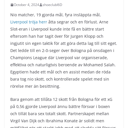
October 4, 2024
shoeclubl6D
Nio matcher, 19 gjorda mål, fyra insläppta mål,
Liverpool tröja herr
åtta segrar och en förlust. Arne
Slot-eran i Liverpool kunde inte få en bättre start
eftersom han har tagit över för Jurgen Klopp och
ingjutit sin egen taktik för att göra detta lag till sitt eget.
Det ledde till en 2-0-seger över Bologna på onsdagen i
Champions League där Liverpool var organiserade,
effektiva och naturligtvis beroende av Mohamed Salah.
Egyptiern hade ett mål och en assist medan de röda
bara tog nio skott, och kontrollerade spelet med sin
rörelse mer än besittning.
Bara genom att tillåta 12 skott från Bologna för ett xG
på 0,56 gjorde Liverpool ännu bättre försvar i boxen
och tillät bara sex totalt skott. Partnerskapet mellan
Virgil Van Dijk och Ibrahima Konate är solidt men
mittfältet gör ett starkt jobb med att skydda sitt försvar