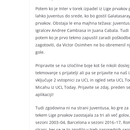
Potem ko je Inter v torek izpadel iz Lige prvako
lahko Juventus do srede, ko bo gostil Galatasaray,
prvakov. Obstaja le ena majhna težava: Juventus 
igralcev Andree Cambiasa in Juana Cabala. Tudi 
potem ko je prvo tekmo zapustil zaradi poškodbe,
zagotoviti, da Victor Osimhen ne bo obremenil n
gole.
Pripravite se na izločilne boje kot še nikoli do
tekmovanje s prijatelji ali pa se prijavite na naš
vključuje 2 vstopnici za UCL in ogled seta UCL Tod
Micahu iz UCL Today. Prijavite se zdaj, preden se
aplikaciji!
Tudi zgodovina ni na strani Juventusa, ko gre za p
tekem Lige prvakov zaostajala za tri ali več golov
sezoni 2003–04, Barcelona v sezoni 2016–17, Rom
strani, ker se je to zgodilo v treh zaporednih sez