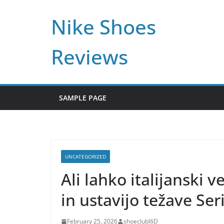
Skip
Nike Shoes
to
content
Reviews
SAMPLE PAGE
UNCATEGORIZED
Ali lahko italijanski v
in ustavijo težave Ser
February 25, 2026
shoeclubl6D