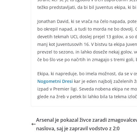
težko predstavljati, da bi bil Juventus ekipa, ki b
Jonathan David, ki se vrača na čelo napada, po
bo okrepil napad, a tudi to morda ne bo dovolj. G
devetih tekmah UCL doslej prejel 13 golov, a so d
manj kot Juventusovih 16. V bistvu ta ekipa Juvent
prevzel to sezono, in lahko doseže nekaj golov, v
če bo šlo vse po načrtih in zmagajo s tremi goli, 
Ekipa, ki napreduje, bo imela možnost, da se v 
Nogometni Dresi
kar je eden najbolj zaželenih ž
izpad v Premier ligi. Seveda nobena ekipa ne mor
glede na žreb v petek bi lahko bila ta tekma izloč
Arsenal je pokazal živce zaradi zmagovalce
naslova, saj je zapravil vodstvo z 2:0