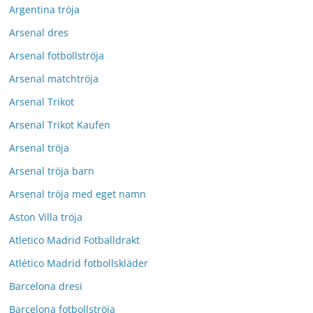
Argentina tröja
Arsenal dres
Arsenal fotbollströja
Arsenal matchtröja
Arsenal Trikot
Arsenal Trikot Kaufen
Arsenal tröja
Arsenal tröja barn
Arsenal tröja med eget namn
Aston Villa tröja
Atletico Madrid Fotballdrakt
Atlético Madrid fotbollskläder
Barcelona dresi
Barcelona fotbollströja