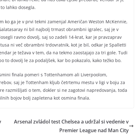
i to lahko dosegla.
tem ko ga je v prvi tekmi zamenjal Američan Weston McKennie,
alatasaray ni bil najbolj trmast obrambni igralec, saj je v
osegli ravno dovolj, saj so zadeli 14-krat, kar je pravzaprav
usa ni več obrambni trdovratnik, kot je bil, odkar je Spalletti
endar je težava v tem, da na tekmo zaostajajo za tri gole. Tudi
bo to dovolj le za podaljšek, kar bo pokazalo, kako težko bo.
osmini finala pomeri s Tottenhamom ali Liverpoolom,
rebov, saj je Tottenham kljub četrtemu mestu v ligi v boju za
e razmišljati o tem, dokler si ne zagotovi napredovanja, toda
ilnih bojov bolj zapletena kot osmina finala.
v
Arsenal zvládol test Chelsea a udržal si vedenie v
Premier League nad Man City