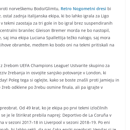
v proti norveškemu Bodo/Glimtu,
Retro Nogometni dresi
bi
 ostal zadnja italijanska ekipa, ki bo lahko igrala za Ligo
v tekmi zaostaja za tri gole in bo igral brez suspendiranih
centralni branilec Gleison Bremer morda ne bo nastopil,
 saj ima ekipa Luciana Spallettija težko nalogo, saj mora
jihove obrambe, medtem ko bodo oni na tekmi pritiskali na
slej z žrebom UEFA Champions League! Ustvarite skupino za
 izziv žrebanja in osvojite sanjsko potovanje v London, ki
ay! Poleg tega si oglejte, kako se boste znašli proti Jamieju in
 žreb odklene po žrebu osmine finala, ali pa igrajte v
reobrat. Od 49 krat, ko je ekipa po prvi tekmi izločilnih
, se je le štirikrat prebila naprej: Deportivo de La Coruña v
a v sezoni 2017–18 in Liverpool v sezoni 2018–19. Po eni
onah, bi lahko rekli, da nas čaka epski preobrat; Vendar si je