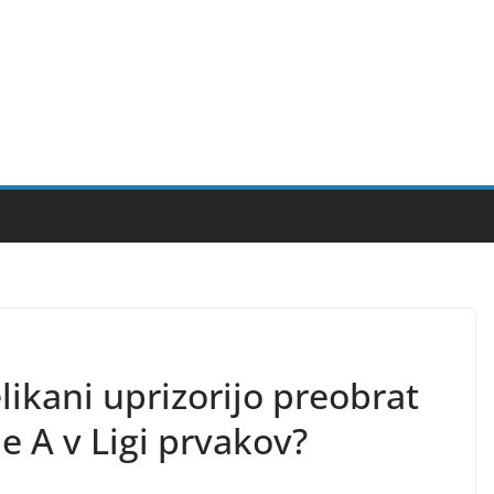
elikani uprizorijo preobrat
ie A v Ligi prvakov?