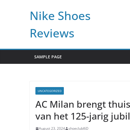
Skip
Nike Shoes
to
content
Reviews
SAMPLE PAGE
UNCATEGORIZED
AC Milan brengt thuis
van het 125-jarig jub
August 23, 2024
shoeclubl6D