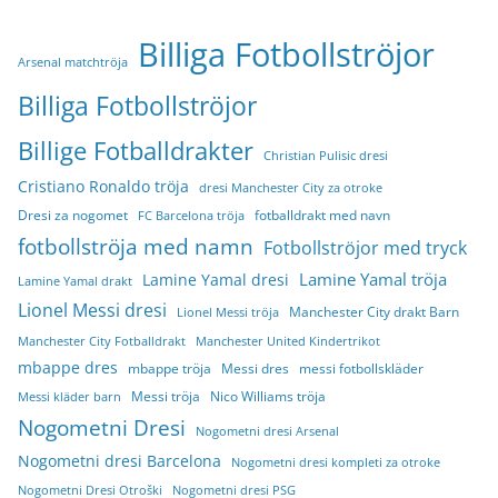
Billiga Fotbollströjor
Arsenal matchtröja
Billiga Fotbollströjor
Billige Fotballdrakter
Christian Pulisic dresi
Cristiano Ronaldo tröja
dresi Manchester City za otroke
Dresi za nogomet
fotballdrakt med navn
FC Barcelona tröja
fotbollströja med namn
Fotbollströjor med tryck
Lamine Yamal tröja
Lamine Yamal dresi
Lamine Yamal drakt
Lionel Messi dresi
Manchester City drakt Barn
Lionel Messi tröja
Manchester City Fotballdrakt
Manchester United Kindertrikot
mbappe dres
mbappe tröja
Messi dres
messi fotbollskläder
Messi tröja
Nico Williams tröja
Messi kläder barn
Nogometni Dresi
Nogometni dresi Arsenal
Nogometni dresi Barcelona
Nogometni dresi kompleti za otroke
Nogometni Dresi Otroški
Nogometni dresi PSG