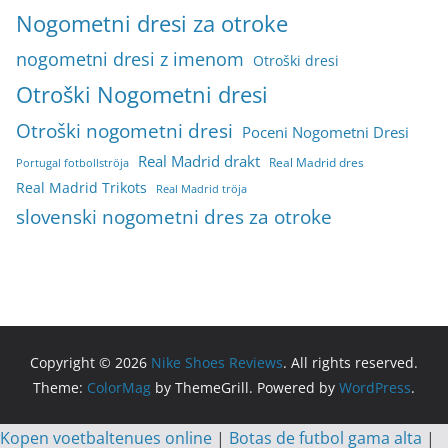
Nogometni dresi za otroke
nogometni dresi z imenom
Otroški dresi
Otroški Nogometni dresi
Otroški nogometni dresi
Poceni Nogometni Dresi
Real Madrid drakt
Real Madrid dres
Portugal fotbollströja
Real Madrid Trikots
Real Madrid tröja
slovenski nogometni dres za otroke
Copyright © 2026
Nike Shoes Reviews
. All rights reserved.
Theme:
ColorMag
by ThemeGrill. Powered by
WordPress
.
Kopen voetbaltenues online
|
Botas de futbol gama alta
|