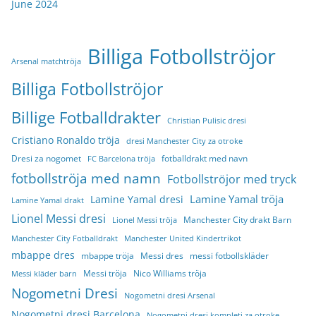
June 2024
Billiga Fotbollströjor
Arsenal matchtröja
Billiga Fotbollströjor
Billige Fotballdrakter
Christian Pulisic dresi
Cristiano Ronaldo tröja
dresi Manchester City za otroke
Dresi za nogomet
fotballdrakt med navn
FC Barcelona tröja
fotbollströja med namn
Fotbollströjor med tryck
Lamine Yamal tröja
Lamine Yamal dresi
Lamine Yamal drakt
Lionel Messi dresi
Manchester City drakt Barn
Lionel Messi tröja
Manchester City Fotballdrakt
Manchester United Kindertrikot
mbappe dres
mbappe tröja
Messi dres
messi fotbollskläder
Messi tröja
Nico Williams tröja
Messi kläder barn
Nogometni Dresi
Nogometni dresi Arsenal
Nogometni dresi Barcelona
Nogometni dresi kompleti za otroke