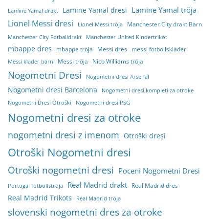
Lamine Yamal tröja
Lamine Yamal dresi
Lamine Yamal drakt
Lionel Messi dresi
Manchester City drakt Barn
Lionel Messi tröja
Manchester City Fotballdrakt
Manchester United Kindertrikot
mbappe dres
mbappe tröja
Messi dres
messi fotbollskläder
Messi tröja
Nico Williams tröja
Messi kläder barn
Nogometni Dresi
Nogometni dresi Arsenal
Nogometni dresi Barcelona
Nogometni dresi kompleti za otroke
Nogometni Dresi Otroški
Nogometni dresi PSG
Nogometni dresi za otroke
nogometni dresi z imenom
Otroški dresi
Otroški Nogometni dresi
Otroški nogometni dresi
Poceni Nogometni Dresi
Real Madrid drakt
Real Madrid dres
Portugal fotbollströja
Real Madrid Trikots
Real Madrid tröja
slovenski nogometni dres za otroke