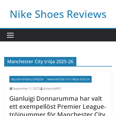
Skip
Nike Shoes Reviews
to
content
Manchester City tröja 2025-26
BILLIGA FOTBOLLSTRÖJOR
MANCHESTER CITY TRÖJA 2025-26
September 3, 2025
shoeclubl6D
Gianluigi Donnarumma har valt
ett exempellöst Premier League-
tröjnummer för Manchester City