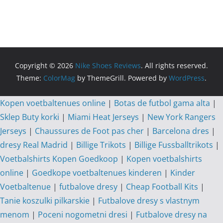
Copyright © 2026
Nike Shoes Reviews
. All rights reserved.
Theme:
ColorMag
by ThemeGrill. Powered by
WordPress
.
Kopen voetbaltenues online
|
Botas de futbol gama alta
|
Sklep Buty korki
|
Miami Heat Jerseys
|
New York Rangers
Jerseys
|
Chaussures de Foot pas cher
|
Barcelona dres
|
dresy Real Madrid
|
Billige Trikots
|
Billige Fussballtrikots
|
Voetbalshirts Kopen Goedkoop
|
Kopen voetbalshirts
online
|
Goedkope voetbaltenues kinderen
|
Kinder
Voetbaltenue
|
futbalove dresy
|
Cheap Football Kits
|
Tanie koszulki pilkarskie
|
Futbalove dresy s vlastnym
menom
|
Poceni nogometni dresi
|
Futbalove dresy na