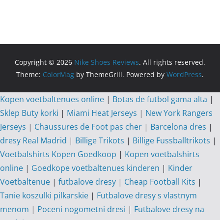
Copyright © 2026
Nike Shoes Reviews
. All rights reserved.
Theme:
ColorMag
by ThemeGrill. Powered by
WordPress
.
Kopen voetbaltenues online
|
Botas de futbol gama alta
|
Sklep Buty korki
|
Miami Heat Jerseys
|
New York Rangers
Jerseys
|
Chaussures de Foot pas cher
|
Barcelona dres
|
dresy Real Madrid
|
Billige Trikots
|
Billige Fussballtrikots
|
Voetbalshirts Kopen Goedkoop
|
Kopen voetbalshirts
online
|
Goedkope voetbaltenues kinderen
|
Kinder
Voetbaltenue
|
futbalove dresy
|
Cheap Football Kits
|
Tanie koszulki pilkarskie
|
Futbalove dresy s vlastnym
menom
|
Poceni nogometni dresi
|
Futbalove dresy na