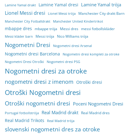
Lamine Yamal tröja
Lamine Yamal dresi
Lamine Yamal drakt
Lionel Messi dresi
Manchester City drakt Barn
Lionel Messi tröja
Manchester City Fotballdrakt
Manchester United Kindertrikot
mbappe dres
mbappe tröja
Messi dres
messi fotbollskläder
Messi tröja
Nico Williams tröja
Messi kläder barn
Nogometni Dresi
Nogometni dresi Arsenal
Nogometni dresi Barcelona
Nogometni dresi kompleti za otroke
Nogometni Dresi Otroški
Nogometni dresi PSG
Nogometni dresi za otroke
nogometni dresi z imenom
Otroški dresi
Otroški Nogometni dresi
Otroški nogometni dresi
Poceni Nogometni Dresi
Real Madrid drakt
Real Madrid dres
Portugal fotbollströja
Real Madrid Trikots
Real Madrid tröja
slovenski nogometni dres za otroke