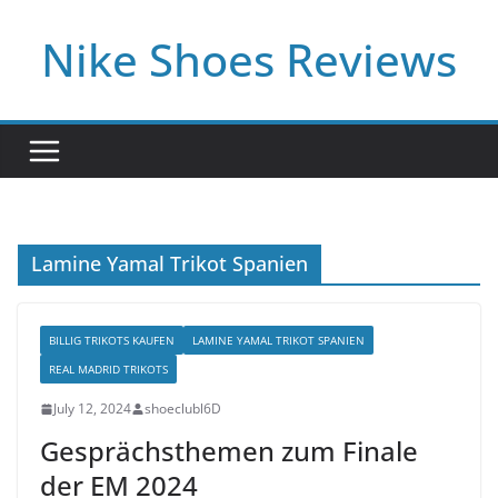
Skip
Nike Shoes Reviews
to
content
Lamine Yamal Trikot Spanien
BILLIG TRIKOTS KAUFEN
LAMINE YAMAL TRIKOT SPANIEN
REAL MADRID TRIKOTS
July 12, 2024
shoeclubl6D
Gesprächsthemen zum Finale
der EM 2024