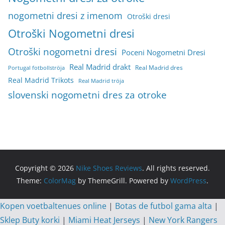
nogometni dresi z imenom
Otroški dresi
Otroški Nogometni dresi
Otroški nogometni dresi
Poceni Nogometni Dresi
Real Madrid drakt
Real Madrid dres
Portugal fotbollströja
Real Madrid Trikots
Real Madrid tröja
slovenski nogometni dres za otroke
Copyright © 2026
Nike Shoes Reviews
. All rights reserved.
Theme:
ColorMag
by ThemeGrill. Powered by
WordPress
.
Kopen voetbaltenues online
|
Botas de futbol gama alta
|
Sklep Buty korki
|
Miami Heat Jerseys
|
New York Rangers