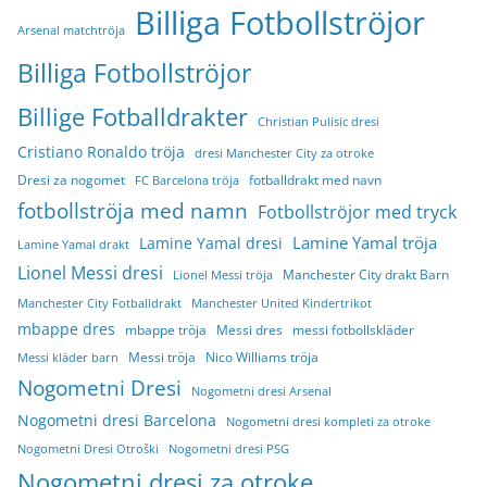
Billiga Fotbollströjor
Arsenal matchtröja
Billiga Fotbollströjor
Billige Fotballdrakter
Christian Pulisic dresi
Cristiano Ronaldo tröja
dresi Manchester City za otroke
Dresi za nogomet
fotballdrakt med navn
FC Barcelona tröja
fotbollströja med namn
Fotbollströjor med tryck
Lamine Yamal tröja
Lamine Yamal dresi
Lamine Yamal drakt
Lionel Messi dresi
Manchester City drakt Barn
Lionel Messi tröja
Manchester City Fotballdrakt
Manchester United Kindertrikot
mbappe dres
mbappe tröja
Messi dres
messi fotbollskläder
Messi tröja
Nico Williams tröja
Messi kläder barn
Nogometni Dresi
Nogometni dresi Arsenal
Nogometni dresi Barcelona
Nogometni dresi kompleti za otroke
Nogometni Dresi Otroški
Nogometni dresi PSG
Nogometni dresi za otroke