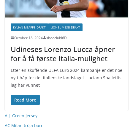
KYLIAN MBAPPE DRAKT
LIONEL MESSI DRAKT
October 18, 2024
shoeclubl6D
Udineses Lorenzo Lucca åpner
for å få første Italia-mulighet
Etter en skuffende UEFA Euro 2024-kampanje er det noe
nytt håp for det italienske landslaget. Luciano Spallettis
lag har vunnet
Read More
A.J. Green Jersey
AC Milan tröja barn