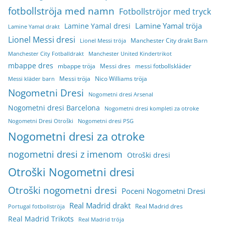
fotbollströja med namn
Fotbollströjor med tryck
Lamine Yamal tröja
Lamine Yamal dresi
Lamine Yamal drakt
Lionel Messi dresi
Manchester City drakt Barn
Lionel Messi tröja
Manchester City Fotballdrakt
Manchester United Kindertrikot
mbappe dres
mbappe tröja
Messi dres
messi fotbollskläder
Messi tröja
Nico Williams tröja
Messi kläder barn
Nogometni Dresi
Nogometni dresi Arsenal
Nogometni dresi Barcelona
Nogometni dresi kompleti za otroke
Nogometni Dresi Otroški
Nogometni dresi PSG
Nogometni dresi za otroke
nogometni dresi z imenom
Otroški dresi
Otroški Nogometni dresi
Otroški nogometni dresi
Poceni Nogometni Dresi
Real Madrid drakt
Real Madrid dres
Portugal fotbollströja
Real Madrid Trikots
Real Madrid tröja