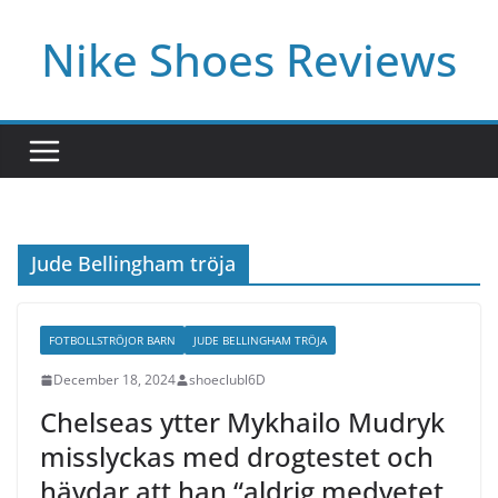
Skip
Nike Shoes Reviews
to
content
Jude Bellingham tröja
FOTBOLLSTRÖJOR BARN
JUDE BELLINGHAM TRÖJA
December 18, 2024
shoeclubl6D
Chelseas ytter Mykhailo Mudryk
misslyckas med drogtestet och
hävdar att han “aldrig medvetet