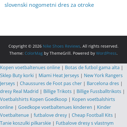
slovenski nogometni dres za otroke
Copyright © 2026
Nike Shoes Reviews
. All rights reserved.
Theme:
ColorMag
by ThemeGrill. Powered by
WordPress
.
Kopen voetbaltenues online
|
Botas de futbol gama alta
|
Sklep Buty korki
|
Miami Heat Jerseys
|
New York Rangers
Jerseys
|
Chaussures de Foot pas cher
|
Barcelona dres
|
dresy Real Madrid
|
Billige Trikots
|
Billige Fussballtrikots
|
Voetbalshirts Kopen Goedkoop
|
Kopen voetbalshirts
online
|
Goedkope voetbaltenues kinderen
|
Kinder
Voetbaltenue
|
futbalove dresy
|
Cheap Football Kits
|
Tanie koszulki pilkarskie
|
Futbalove dresy s vlastnym