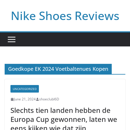
Skip
Nike Shoes Reviews
to
content
Goedkope EK 2024 Voetbaltenues Kopen
UNCATEGORIZED
June 21, 2024
shoeclubl6D
Slechts tien landen hebben de
Europa Cup gewonnen, laten we
eens kijken wie dat zijn