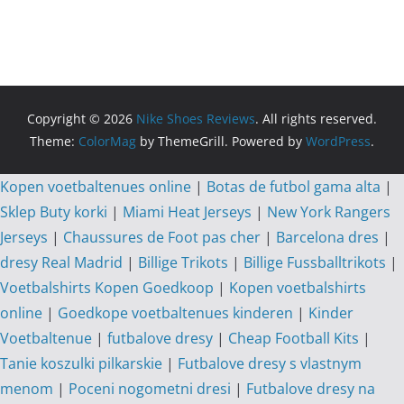
Copyright © 2026
Nike Shoes Reviews
. All rights reserved.
Theme:
ColorMag
by ThemeGrill. Powered by
WordPress
.
Kopen voetbaltenues online
|
Botas de futbol gama alta
|
Sklep Buty korki
|
Miami Heat Jerseys
|
New York Rangers
Jerseys
|
Chaussures de Foot pas cher
|
Barcelona dres
|
dresy Real Madrid
|
Billige Trikots
|
Billige Fussballtrikots
|
Voetbalshirts Kopen Goedkoop
|
Kopen voetbalshirts
online
|
Goedkope voetbaltenues kinderen
|
Kinder
Voetbaltenue
|
futbalove dresy
|
Cheap Football Kits
|
Tanie koszulki pilkarskie
|
Futbalove dresy s vlastnym
menom
|
Poceni nogometni dresi
|
Futbalove dresy na