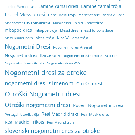
Lamine Yamal tröja
Lamine Yamal dresi
Lamine Yamal drakt
Lionel Messi dresi
Manchester City drakt Barn
Lionel Messi tröja
Manchester City Fotballdrakt
Manchester United Kindertrikot
mbappe dres
mbappe tröja
Messi dres
messi fotbollskläder
Messi tröja
Nico Williams tröja
Messi kläder barn
Nogometni Dresi
Nogometni dresi Arsenal
Nogometni dresi Barcelona
Nogometni dresi kompleti za otroke
Nogometni Dresi Otroški
Nogometni dresi PSG
Nogometni dresi za otroke
nogometni dresi z imenom
Otroški dresi
Otroški Nogometni dresi
Otroški nogometni dresi
Poceni Nogometni Dresi
Real Madrid drakt
Real Madrid dres
Portugal fotbollströja
Real Madrid Trikots
Real Madrid tröja
slovenski nogometni dres za otroke