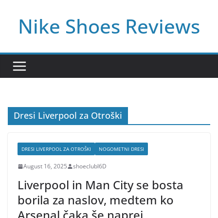
Skip
Nike Shoes Reviews
to
content
Dresi Liverpool za Otroški
DRESI LIVERPOOL ZA OTROŠKI
NOGOMETNI DRESI
August 16, 2025
shoeclubl6D
Liverpool in Man City se bosta
borila za naslov, medtem ko
Arsenal čaka še naprej