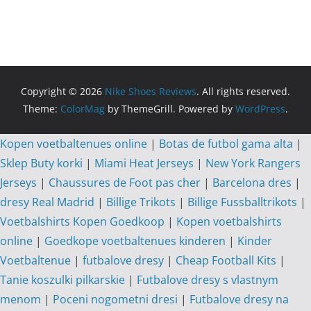
Copyright © 2026
Nike Shoes Reviews
. All rights reserved.
Theme:
ColorMag
by ThemeGrill. Powered by
WordPress
.
Kopen voetbaltenues online
|
Botas de futbol gama alta
|
Sklep Buty korki
|
Miami Heat Jerseys
|
New York Rangers
Jerseys
|
Chaussures de Foot pas cher
|
Barcelona dres
|
dresy Real Madrid
|
Billige Trikots
|
Billige Fussballtrikots
|
Voetbalshirts Kopen Goedkoop
|
Kopen voetbalshirts
online
|
Goedkope voetbaltenues kinderen
|
Kinder
Voetbaltenue
|
futbalove dresy
|
Cheap Football Kits
|
Tanie koszulki pilkarskie
|
Futbalove dresy s vlastnym
menom
|
Poceni nogometni dresi
|
Futbalove dresy na