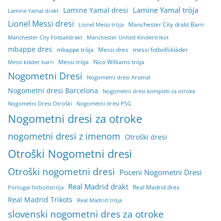
Lamine Yamal tröja
Lamine Yamal dresi
Lamine Yamal drakt
Lionel Messi dresi
Manchester City drakt Barn
Lionel Messi tröja
Manchester City Fotballdrakt
Manchester United Kindertrikot
mbappe dres
mbappe tröja
Messi dres
messi fotbollskläder
Messi tröja
Nico Williams tröja
Messi kläder barn
Nogometni Dresi
Nogometni dresi Arsenal
Nogometni dresi Barcelona
Nogometni dresi kompleti za otroke
Nogometni Dresi Otroški
Nogometni dresi PSG
Nogometni dresi za otroke
nogometni dresi z imenom
Otroški dresi
Otroški Nogometni dresi
Otroški nogometni dresi
Poceni Nogometni Dresi
Real Madrid drakt
Real Madrid dres
Portugal fotbollströja
Real Madrid Trikots
Real Madrid tröja
slovenski nogometni dres za otroke