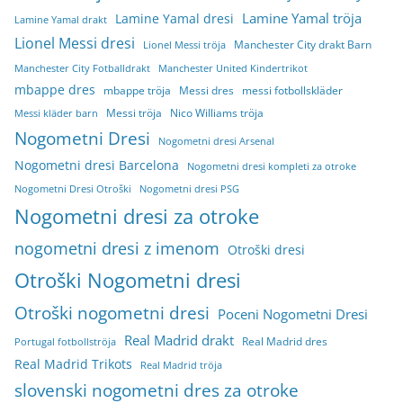
Lamine Yamal tröja
Lamine Yamal dresi
Lamine Yamal drakt
Lionel Messi dresi
Manchester City drakt Barn
Lionel Messi tröja
Manchester City Fotballdrakt
Manchester United Kindertrikot
mbappe dres
mbappe tröja
Messi dres
messi fotbollskläder
Messi tröja
Nico Williams tröja
Messi kläder barn
Nogometni Dresi
Nogometni dresi Arsenal
Nogometni dresi Barcelona
Nogometni dresi kompleti za otroke
Nogometni Dresi Otroški
Nogometni dresi PSG
Nogometni dresi za otroke
nogometni dresi z imenom
Otroški dresi
Otroški Nogometni dresi
Otroški nogometni dresi
Poceni Nogometni Dresi
Real Madrid drakt
Real Madrid dres
Portugal fotbollströja
Real Madrid Trikots
Real Madrid tröja
slovenski nogometni dres za otroke