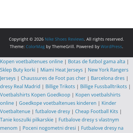
Copyright © 2026
Nike Shoes Reviews
. All rights reserved.
Theme:
ColorMag
by ThemeGrill. Powered by
WordPress
.
Kopen voetbaltenues online
|
Botas de futbol gama alta
|
Sklep Buty korki
|
Miami Heat Jerseys
|
New York Rangers
Jerseys
|
Chaussures de Foot pas cher
|
Barcelona dres
|
dresy Real Madrid
|
Billige Trikots
|
Billige Fussballtrikots
|
Voetbalshirts Kopen Goedkoop
|
Kopen voetbalshirts
online
|
Goedkope voetbaltenues kinderen
|
Kinder
Voetbaltenue
|
futbalove dresy
|
Cheap Football Kits
|
Tanie koszulki pilkarskie
|
Futbalove dresy s vlastnym
menom
|
Poceni nogometni dresi
|
Futbalove dresy na