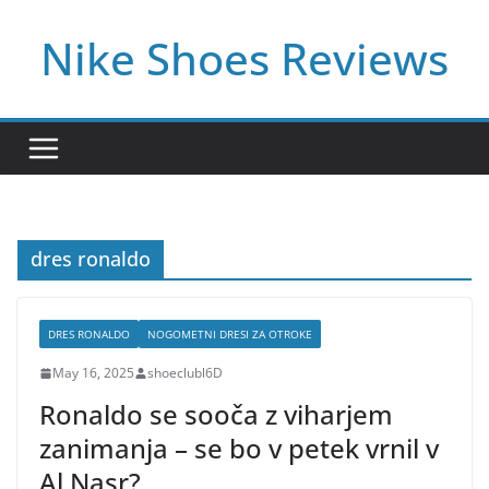
Skip
Nike Shoes Reviews
to
content
dres ronaldo
DRES RONALDO
NOGOMETNI DRESI ZA OTROKE
May 16, 2025
shoeclubl6D
Ronaldo se sooča z viharjem
zanimanja – se bo v petek vrnil v
Al Nasr?