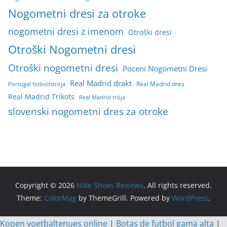
Nogometni dresi za otroke
nogometni dresi z imenom
Otroški dresi
Otroški Nogometni dresi
Otroški nogometni dresi
Poceni Nogometni Dresi
Real Madrid drakt
Real Madrid dres
Portugal fotbollströja
Real Madrid Trikots
Real Madrid tröja
slovenski nogometni dres za otroke
Copyright © 2026
Nike Shoes Reviews
. All rights reserved.
Theme:
ColorMag
by ThemeGrill. Powered by
WordPress
.
Kopen voetbaltenues online
|
Botas de futbol gama alta
|