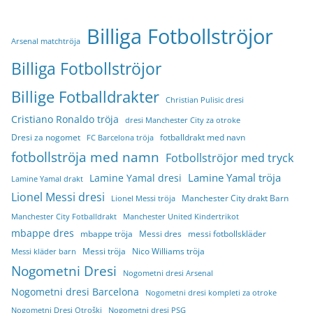
Billiga Fotbollströjor
Arsenal matchtröja
Billiga Fotbollströjor
Billige Fotballdrakter
Christian Pulisic dresi
Cristiano Ronaldo tröja
dresi Manchester City za otroke
Dresi za nogomet
fotballdrakt med navn
FC Barcelona tröja
fotbollströja med namn
Fotbollströjor med tryck
Lamine Yamal tröja
Lamine Yamal dresi
Lamine Yamal drakt
Lionel Messi dresi
Manchester City drakt Barn
Lionel Messi tröja
Manchester City Fotballdrakt
Manchester United Kindertrikot
mbappe dres
mbappe tröja
Messi dres
messi fotbollskläder
Messi tröja
Nico Williams tröja
Messi kläder barn
Nogometni Dresi
Nogometni dresi Arsenal
Nogometni dresi Barcelona
Nogometni dresi kompleti za otroke
Nogometni Dresi Otroški
Nogometni dresi PSG