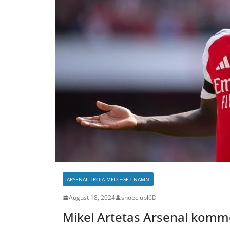
ARSENAL TRÖJA MED EGET NAMN
August 18, 2024
shoeclubl6D
Mikel Artetas Arsenal komme